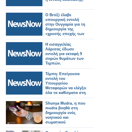
Ο Βιτέζι έλαβε
υπουργική εντολή
στην Ουγγαρία για τη
δημιουργία της
«χρυσής εποχής των
σιδηροδρόμων»
Η εισαγγελέας
Λάρισας έδωσε
εντολή για εκταφή 9
σορών θυμάτων των
Τεμπών.
Τέμπη: Επείγουσα
εντολή του
Υπουργείου
Μεταφορών να ελέγξει
όλα τα καθίσματα στη
Hellenic Train
Shunya Mudra, η που
mudra βοηθά στη
δημιουργία ενός
νοητικού και
σωματικού
περιβάλλοντος
ανοιχτωσιάς και