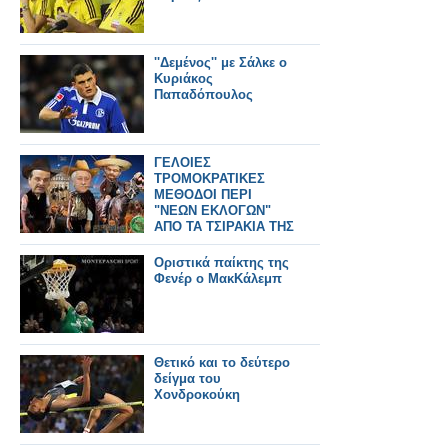
''Δεμένος'' με Σάλκε ο
Κυριάκος
Παπαδόπουλος
ΓΕΛΟΙΕΣ
ΤΡΟΜΟΚΡΑΤΙΚΕΣ
ΜΕΘΟΔΟΙ ΠΕΡΙ
"ΝΕΩΝ ΕΚΛΟΓΩΝ"
ΑΠΟ ΤΑ ΤΣΙΡΑΚΙΑ ΤΗΣ
ΤΡΟΙΚΑΣ ΓΙΑ ΝΑ
ΠΕΡΑΣΟΥΝ ΝΕΑ
Οριστικά παίκτης της
ΕΠΑΙΣΧΥΝΤΑ ΜΕΤΡΑ
Φενέρ ο ΜακΚάλεμπ
Θετικό και το δεύτερο
δείγμα του
Χονδροκούκη