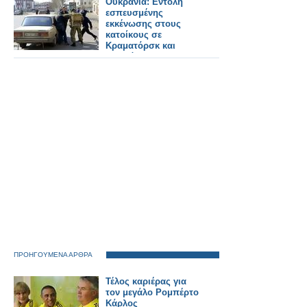
Ουκρανία: Εντολή
ευρυχωρίας.
εσπευσμένης
εκκένωσης στους
κατοίκους σε
Κραματόρσκ και
Σλοβιάνσκ
ΠΡΟΗΓΟΥΜΕΝΑ ΑΡΘΡΑ
Τέλος καριέρας για
τον μεγάλο Ρομπέρτο
Κάρλος