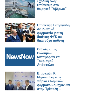
απαράδεκτο τρόπο
Σχολική ζωή:
διάθεσης
Επίσκεψη στο
σκευάσματός της
θωρηκτό "Αβέρωφ"
Επίσκεψη Γεωργιάδη
σε ιδιωτικό
φαρμακείο για τη
διάθεση ΦΥΚ σε
δικαιούχο ασθενή
Ο Επίτροπος
Βιώσιμων
Μεταφορών και
Τουρισμού
Απόστολος
Τζιτζικώστας σε
τριήμερη επίσκεψη
Επίσκεψη Κ.
στη Θράκη για την
Μητσοτάκη στο
Ημέρα της Ευρώπης
πάρκο ελληνικών
2026.
φαρμακοβιομηχανιών
στην Τρίπολη –
Παραγωγή φαρμάκων
για όλη την Ευρώπη