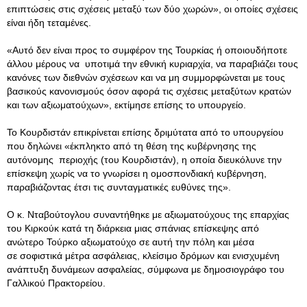
επιπτώσεις στις σχέσεις μεταξύ των δύο χωρών», οι οποίες σχέσεις
είναι ήδη τεταμένες.
«Αυτό δεν είναι προς το συμφέρον της Τουρκίας ή οποιουδήποτε
άλλου μέρους να υποτιμά την εθνική κυριαρχία, να παραβιάζει τους
κανόνες των διεθνών σχέσεων και να μη συμμορφώνεται με τους
βασικούς κανονισμούς όσον αφορά τις σχέσεις μεταξύτων κρατών
και των αξιωματούχων», εκτίμησε επίσης το υπουργείο.
Το Κουρδιστάν επικρίνεται επίσης δριμύτατα από το υπουργείου
που δηλώνει «έκπληκτο από τη θέση της κυβέρνησης της
αυτόνομης περιοχής (του Κουρδιστάν), η οποία διευκόλυνε την
επίσκεψη χωρίς να το γνωρίσει η ομοσπονδιακή κυβέρνηση,
παραβιάζοντας έτσι τις συνταγματικές ευθύνες της».
Ο κ. Νταβούτογλου συναντήθηκε με αξιωματούχους της επαρχίας
του Κιρκούκ κατά τη διάρκεια μιας σπάνιας επίσκεψης από
ανώτερο Τούρκο αξιωματούχο σε αυτή την πόλη και μέσα
σε σοφιστικά μέτρα ασφάλειας, κλείσιμο δρόμων και ενισχυμένη
ανάπτυξη δυνάμεων ασφαλείας, σύμφωνα με δημοσιογράφο του
Γαλλικού Πρακτορείου.