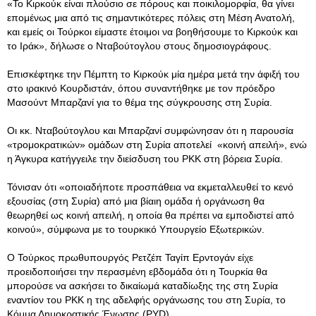
«Το Κιρκούκ είναι πλούσιο σε πόρους και ποικιλομορφία, θα γίνει
επομένως μια από τις σημαντικότερες πόλεις στη Μέση Ανατολή,
και εμείς οι Τούρκοι είμαστε έτοιμοι να βοηθήσουμε το Κιρκούκ και
το Ιράκ», δήλωσε ο Νταβούτογλου στους δημοσιογράφους.
Επισκέφτηκε την Πέμπτη το Κιρκούκ μία ημέρα μετά την άφιξή του
στο ιρακινό Κουρδιστάν, όπου συναντήθηκε με τον πρόεδρο
Μασούντ Μπαρζανί για το θέμα της σύγκρουσης στη Συρία.
Οι κκ. Νταβούτογλου και Μπαρζανί συμφώνησαν ότι η παρουσία
«τρομοκρατικών» ομάδων στη Συρία αποτελεί «κοινή απειλή», ενώ
η Άγκυρα κατήγγειλε την διείσδυση του ΡΚΚ στη βόρεια Συρία.
Τόνισαν ότι «οποιαδήποτε προσπάθεια να εκμεταλλευθεί το κενό
εξουσίας (στη Συρία) από μια βίαιη ομάδα ή οργάνωση θα
θεωρηθεί ως κοινή απειλή, η οποία θα πρέπει να εμποδιστεί από
κοινού», σύμφωνα με το τουρκικό Υπουργείο Εξωτερικών.
Ο Τούρκος πρωθυπουργός Ρετζέπ Ταγίπ Ερντογάν είχε
προειδοποιήσει την περασμένη εβδομάδα ότι η Τουρκία θα
μπορούσε να ασκήσει το δικαίωμά καταδίωξης της στη Συρία
εναντίον του PKK η της αδελφής οργάνωσης του στη Συρία, το
Κόμμα Δημοκρατικής Ένωσης (PYD).