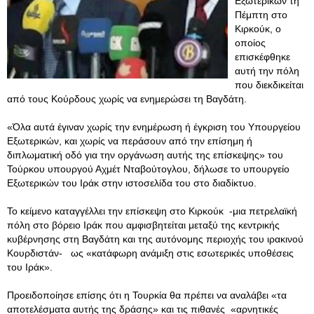
Εξωτερικών τη
Πέμπτη στο
Κιρκούκ, ο
οποίος
επισκέφθηκε
αυτή την πόλη
που διεκδικείται
από τους Κούρδους χωρίς να ενημερώσει τη Βαγδάτη.
«Όλα αυτά έγιναν χωρίς την ενημέρωση ή έγκριση του Υπουργείου
Εξωτερικών, και χωρίς να περάσουν από την επίσημη ή
διπλωματική οδό για την οργάνωση αυτής της επίσκεψης» του
Τούρκου υπουργού Αχμέτ Νταβούτογλου, δήλωσε το υπουργείο
Εξωτερικών του Ιράκ στην ιστοσελίδα του στο διαδίκτυο.
Το κείμενο καταγγέλλει την επίσκεψη στο Κιρκούκ -μια πετρελαϊκή
πόλη στο βόρειο Ιράκ που αμφισβητείται μεταξύ της κεντρικής
κυβέρνησης στη Βαγδάτη και της αυτόνομης περιοχής του ιρακινού
Κουρδιστάν- ως «κατάφωρη ανάμιξη στις εσωτερικές υποθέσεις
του Ιράκ».
Προειδοποίησε επίσης ότι η Τουρκία θα πρέπει να αναλάβει «τα
αποτελέσματα αυτής της δράσης» και τις πιθανές «αρνητικές