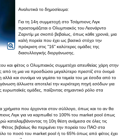
Αναλυτικά το δημοσίευμα:
Για τη 14η συμμετοχή στο Τσάμπιονς Λιγκ
προετοιμάζεται ο Ολυμπιακός του Λεονάρντο
Ζαρντίμ με σκοπό βεβαίως, όπως κάθε χρονιά, μια
καλή πορεία που έχει ως βασικό στόχο την
πρόκριση στις "16" καλύτερες ομάδες της
διασυλλογικής διοργάνωσης.
ου και φέτος ο Ολυμπιακός συμμετέχει απευθείας χάρη στην
 από τη μια να προσδώσει μεγαλύτερο πρεστίζ στο όνομά
αλλά και συνάμα να γεμίσει τα ταμεία του με έσοδα από το
ργάνωση άλλωστε αποτελεί την κυριότερη πηγή εσόδων για
ς ευρωπαϊκές ομάδες, παίζοντας σημαντικό ρόλο στα
 τα χρήματα που έρχονται στον σύλλογο, όπως και το αν θα
μπιονς Λιγκ για να καρπωθεί το 100% του market pool όπως
ευρώ καταλαμβάνοντας τη 10η θέση ανάμεσα σε όλες τις
 Φέτος βεβαίως θα περιμένει την πορεία του ΠΑΟ στα
 όλο το ποσό του market pool ή το 65% όπως από φέτος έχει