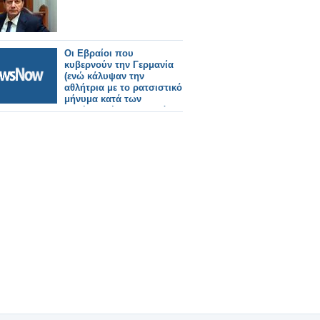
Οι Εβραίοι που
κυβερνούν την Γερμανία
(ενώ κάλυψαν την
αθλήτρια με το ρατσιστικό
μήνυμα κατά των
Ελλήνων) έδιωξαν από
την Ολυμπιάδα αθλήτρια
επειδή έχει σχέση με
εθνικιστή!!! (Είπαμε το
"Ολυμπιακό Ιδεώδες"
είναι οι λαθρομετανάστες)