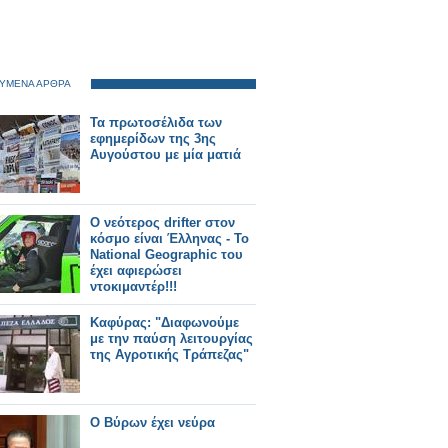
ΥΜΕΝΑ ΑΡΘΡΑ
Τα πρωτοσέλιδα των
εφημερίδων της 3ης
Αυγούστου με μία ματιά
Ο νεότερος drifter στον
κόσμο είναι Έλληνας - Το
National Geographic του
έχει αφιερώσει
ντοκιμαντέρ!!!
Καφύρας: "Διαφωνούμε
με την παύση λειτουργίας
της Αγροτικής Τράπεζας"
Ο Βύρων έχει νεύρα