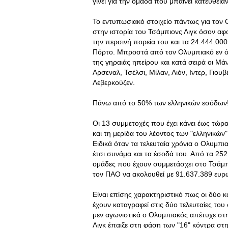
γίνει για την ομάδα που μπαίνει κατευθεία
Το εντυπωσιακό στοιχείο πάντως για τον Ο
στην ιστορία του Τσάμπιονς Λιγκ όσον αφ
την περσινή πορεία του και τα 24.444.
Πόρτο. Μπροστά από τον Ολυμπιακό εν όψ
της γηραιάς ηπείρου και κατά σειρά οι Μ
Αρσεναλ, Τσέλσι, Μίλαν, Λιόν, Ιντερ, Γιου
Λεβερκούζεν.
Πάνω από το 50% των ελληνικών εσόδων
Οι 13 συμμετοχές που έχει κάνει έως τώρα
και τη μερίδα του λέοντος των "ελληνικώ
Ειδικά όταν τα τελευταία χρόνια ο Ολυμπια
έτσι συνάμα και τα έσοδά του. Από τα 252
ομάδες που έχουν συμμετάσχει στο Τσάμπι
τον ΠΑΟ να ακολουθεί με 91.637.389 ευρώ
Είναι επίσης χαρακτηριστικό πως οι δύο 
έχουν καταγραφεί στις δύο τελευταίες το
μεν αγωνιστικά ο Ολυμπιακός απέτυχε σ
Λιγκ έπαιξε στη φάση των "16" κόντρα στ