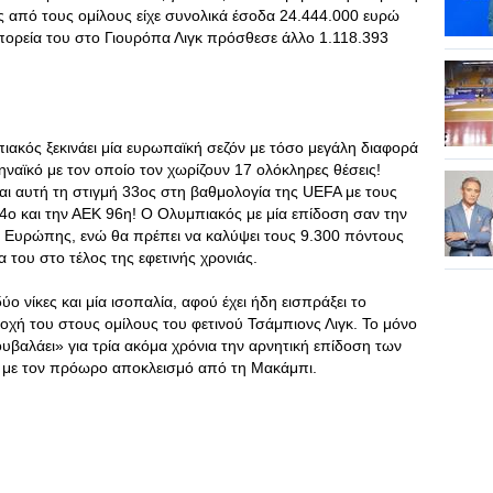
ς από τους ομίλους είχε συνολικά έσοδα 24.444.000 ευρώ
πορεία του στο Γιουρόπα Λιγκ πρόσθεσε άλλο 1.118.393
ιακός ξεκινάει μία ευρωπαϊκή σεζόν με τόσο μεγάλη διαφορά
αϊκό με τον οποίο τον χωρίζουν 17 ολόκληρες θέσεις!
ι αυτή τη στιγμή 33ος στη βαθμολογία της UEFA με τους
ο και την ΑΕΚ 96η! Ο Ολυμπιακός με μία επίδοση σαν την
ς Ευρώπης, ενώ θα πρέπει να καλύψει τους 9.300 πόντους
α του στο τέλος της εφετινής χρονιάς.
δύο νίκες και μία ισοπαλία, αφού έχει ήδη εισπράξει το
χή του στους ομίλους του φετινού Τσάμπιονς Λιγκ. Το μόνο
ουβαλάει» για τρία ακόμα χρόνια την αρνητική επίδοση των
 με τον πρόωρο αποκλεισμό από τη Μακάμπι.