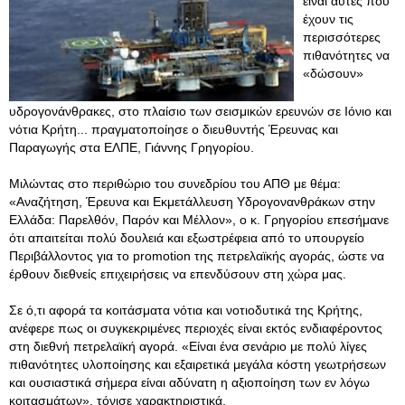
είναι αυτές που
έχουν τις
περισσότερες
πιθανότητες να
«δώσουν»
υδρογονάνθρακες, στο πλαίσιο των σεισμικών ερευνών σε Ιόνιο και
νότια Κρήτη... πραγματοποίησε ο διευθυντής Έρευνας και
Παραγωγής στα ΕΛΠΕ, Γιάννης Γρηγορίου.
Μιλώντας στο περιθώριο του συνεδρίου του ΑΠΘ με θέμα:
«Αναζήτηση, Έρευνα και Εκμετάλλευση Υδρογονανθράκων στην
Ελλάδα: Παρελθόν, Παρόν και Μέλλον», ο κ. Γρηγορίου επεσήμανε
ότι απαιτείται πολύ δουλειά και εξωστρέφεια από το υπουργείο
Περιβάλλοντος για το promotion της πετρελαϊκής αγοράς, ώστε να
έρθουν διεθνείς επιχειρήσεις να επενδύσουν στη χώρα μας.
Σε ό,τι αφορά τα κοιτάσματα νότια και νοτιοδυτικά της Κρήτης,
ανέφερε πως οι συγκεκριμένες περιοχές είναι εκτός ενδιαφέροντος
στη διεθνή πετρελαϊκή αγορά. «Είναι ένα σενάριο με πολύ λίγες
πιθανότητες υλοποίησης και εξαιρετικά μεγάλα κόστη γεωτρήσεων
και ουσιαστικά σήμερα είναι αδύνατη η αξιοποίηση των εν λόγω
κοιτασμάτων», τόνισε χαρακτηριστικά.