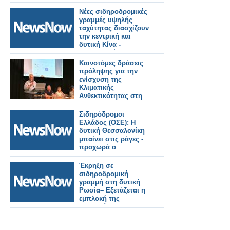
το σχέδιο για τις
επεκτάσεις στη
Νέες σιδηροδρομικές
δυτική Θεσσαλονίκη.
γραμμές υψηλής
ταχύτητας διασχίζουν
την κεντρική και
δυτική Κίνα -
Συντονισμένη
ανάπτυξη.
Καινοτόμες δράσεις
πρόληψης για την
ενίσχυση της
Κλιματικής
Ανθεκτικότητας στη
Δυτική Ελλάδα μέσω
του έργου LIFE-IP
Σιδηρόδρομοι
AdaptInGR
Ελλάδος (ΟΣΕ): Η
δυτική Θεσσαλονίκη
μπαίνει στις ράγες -
προχωρά ο
Προαστιακός και η
σύνδεση με το λιμάνι.
Έκρηξη σε
σιδηροδρομική
γραμμή στη δυτική
Ρωσία– Εξετάζεται η
εμπλοκή της
Ουκρανίας