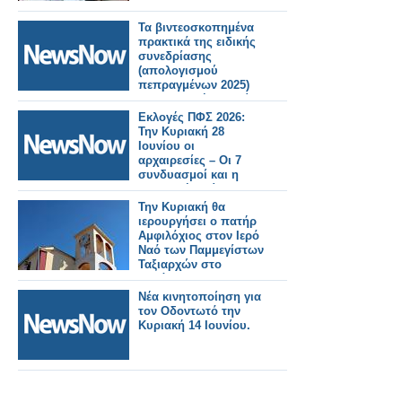
Τα βιντεοσκοπημένα
πρακτικά της ειδικής
συνεδρίασης
(απολογισμού
πεπραγμένων 2025)
της Κυριακή 5 Ιουλίου
2026.
Εκλογές ΠΦΣ 2026:
Την Κυριακή 28
Ιουνίου οι
αρχαιρεσίες – Οι 7
συνδυασμοί και η
σημερινή διοίκηση
Την Κυριακή θα
ιερουργήσει ο πατήρ
Αμφιλόχιος στον Ιερό
Ναό των Παμμεγίστων
Ταξιαρχών στο
Αγράμπελο.. .
Νέα κινητοποίηση για
τον Οδοντωτό την
Κυριακή 14 Ιουνίου.