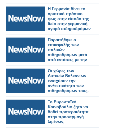
για μεταρρύθμιση των
σιδηροδρόμων.
Η Γερμανία δίνει το
οριστικό πράσινο
φως στην είσοδο της
Italo στην γερμανική
αγορά σιδηροδρόμων
υψηλής ταχύτητας.
Παραιτήθηκε ο
επικεφαλής των
ιταλικών
σιδηροδρόμων μετά
από εντάσεις με την
κυβέρνηση Μελόνι.
Οι χώρες των
Δυτικών Βαλκανίων
ενισχύουν την
ανθεκτικότητα των
σιδηροδρόμων τους.
Το Ευρωπαϊκό
Κοινοβούλιο ζητά να
δοθεί προτεραιότητα
στην προσαρμογή
λιμένων,
αεροδρομίων και
σιδηροδρόμων για
στρατιωτική χρήση.