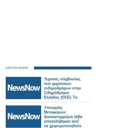
ΣΧΕΤΙΚΑ ΑΡΘΡΑ
Τεχνικός σύμβουλος
των γρμανικων
σιδηροδρόμων στην
Σιδηρόδρομοι
Ελλάδος (ΟΣΕ)- Tο
αντικείμενο της
συνεργασίας.
Υπουργός
Μεταφορών:
Δισεκατομμύρια λέβα
σπαταλήθηκαν αντί
να χρησιμοποιηθούν