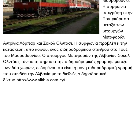
Μαυροβούνιο.
Η συμφωνία
υπεγράφη στην
Ποντγκόριτσα
μεταξύ των
υπουργών
Μεταφορών,
Αντρίγια Λόμπαρ και Σοκόλ Ολντάσι. Η συμφωνία προβλέπει την
κατασκευή, από κοινού, ενός σιδηροδρομικού σταθμού στo Τουζ
του Μαυροβουνίου. Ο υπουργός Μεταφορών της Αλβανίας Σοκόλ
Ολντάσι, τόνισε τη σημασία της σιδηροδρομικής γραμμής μεταξύ
των δύο χωρών, δεδομένου ότι είναι η μόνη σιδηροδρομική γραμμή
που συνδέει την Αλβανία με το διεθνές σιδηροδρομικό
δίκτυο.http://www.alithia.com.cy/