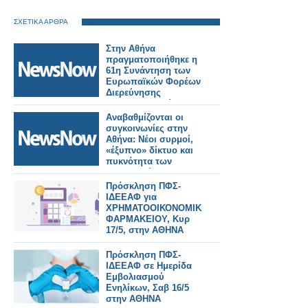
ΣΧΕΤΙΚΑ ΑΡΘΡΑ
Στην Αθήνα
πραγματοποιήθηκε η
61η Συνάντηση των
Ευρωπαϊκών Φορέων
Διερεύνησης
Σιδηροδρομικών
Ατυχημάτων»
Αναβαθμίζονται οι
συγκοινωνίες στην
Αθήνα: Νέοι συρμοί,
«έξυπνο» δίκτυο και
πυκνότητα των
δρομολογίων σε
μετρό και λεωφορεία.
Πρόσκληση ΠΦΣ-
ΙΔΕΕΑΦ για
ΧΡΗΜΑΤΟΟΙΚΟΝΟΜΙΚΑ
ΦΑΡΜΑΚΕΙΟΥ, Κυρ
17/5, στην ΑΘΗΝΑ
Πρόσκληση ΠΦΣ-
ΙΔΕΕΑΦ σε Ημερίδα
Εμβολιασμού
Ενηλίκων, Σαβ 16/5
στην ΑΘΗΝΑ