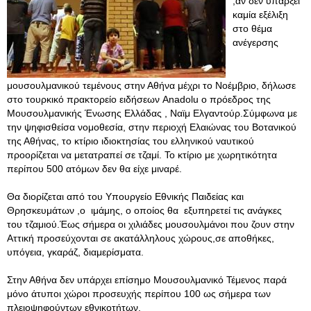
,αν δεν υπάρξει
καμία εξέλιξη
στο θέμα
ανέγερσης
μουσουλμανικού τεμένους στην Αθήνα μέχρι το Νοέμβριο, δήλωσε
στο τουρκικό πρακτορείο ειδήσεων Anadolu ο πρόεδρος της
Μουσουλμανικής Ένωσης Ελλάδας , Ναϊμ Ελγαντούρ.Σύμφωνα με
την ψηφισθείσα νομοθεσία, στην περιοχή Ελαιώνας του Βοτανικού
της Αθήνας, το κτίριο ιδιοκτησίας του ελληνικού ναυτικού
προορίζεται να μετατραπεί σε τζαμί. Το κτίριο με χωρητικότητα
περίπου 500 ατόμων δεν θα είχε μιναρέ.
Θα διορίζεται από του Υπουργείο Εθνικής Παιδείας και
Θρησκευμάτων ,ο ιμάμης, ο οποίος θα εξυπηρετεί τις ανάγκες
του τζαμιού.Έως σήμερα οι χιλιάδες μουσουλμάνοι που ζουν στην
Αττική προσεύχονται σε ακατάλληλους χώρους,σε αποθήκες,
υπόγεια, γκαράζ, διαμερίσματα.
Στην Αθήνα δεν υπάρχει επίσημο Μουσουλμανικό Τέμενος παρά
μόνο άτυποι χώροι προσευχής περίπου 100 ως σήμερα των
πλειοψηφούντων εθνικοτήτων.