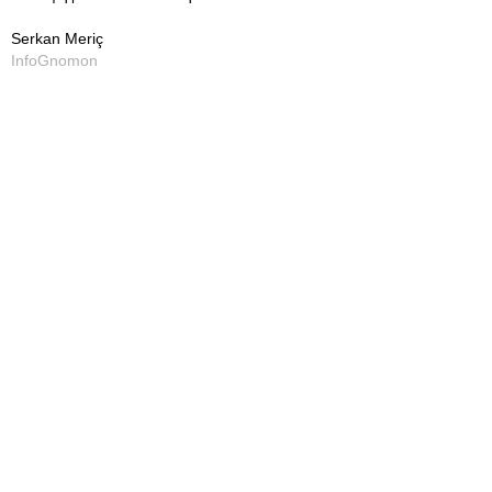
Serkan Meriç
InfoGnomon