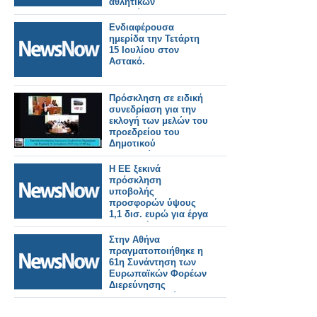
αθλητικών
εκδηλώσεων του
Αυγούστου 2026 για
Ενδιαφέρουσα
τον Μύτικα. Δευτέρα
ημερίδα την Τετάρτη
20 Ιουλίου στις 9:00
15 Ιουλίου στον
μ.μ., αντί για Σάββατο
Αστακό.
18 Ιουλίου που ήταν η
αρχική πρόσκληση.
Πρόσκληση σε ειδική
συνεδρίαση για την
εκλογή των μελών του
προεδρείου του
Δημοτικού
Συμβουλίου και της
Δημοτικής Επιτροπής
Η ΕΕ ξεκινά
την Τετάρτη 1 Ιουλίου.
πρόσκληση
υποβολής
προσφορών ύψους
1,1 δισ. ευρώ για έργα
υποδομής που
καλύπτουν
Στην Αθήνα
σιδηροδρομικά έργα.
πραγματοποιήθηκε η
61η Συνάντηση των
Ευρωπαϊκών Φορέων
Διερεύνησης
Σιδηροδρομικών
Ατυχημάτων»