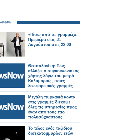
 ΑΡΘΡΑ
«Πίσω από τις γραμμές»:
Πρεμιέρα στις 31
Αυγούστου στις 22:00
Θεσσαλονίκη: Πώς
αλλάζει ο συγκοινωνιακός
χάρτης λόγω του μετρό
Καλαμαριάς, ποιες
λεωφορειακές γραμμές
καταργούνται, ποιες νέες
θα λειτουργήσουν, ποιες
Μεγάλη πυρκαγιά κοντά
αλλάζουν.
στις γραμμές διέκοψε
όλες τις υπηρεσίες προς
έναν από τους πιο
πολυσύχναστους
σιδηροδρομικούς
σταθμούς του Λονδίνου.
Το τέλος ενός ταξιδιού
δισεκατομμυρίων ετών