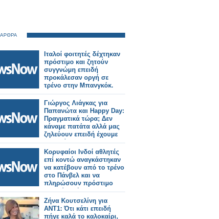
 ΑΡΘΡΑ
Ιταλοί φοιτητές δέχτηκαν
πρόστιμο και ζητούν
συγγνώμη επειδή
προκάλεσαν οργή σε
τρένο στην Μπανγκόκ.
Γιώργος Λιάγκας για
Παπανώτα και Happy Day:
Πραγματικά τώρα; Δεν
κάναμε πατάτα αλλά μας
ζηλεύουν επειδή έχουμε
επιτυχία»;
Κορυφαίοι Ινδοί αθλητές
επί κοντώ αναγκάστηκαν
να κατέβουν από το τρένο
στο Πάνβελ και να
πληρώσουν πρόστιμο
επειδή μετέφεραν
εξοπλισμό
Ζήνα Κουτσελίνη για
ΑΝΤ1: Ότι κάτι επειδή
πήγε καλά το καλοκαίρι,