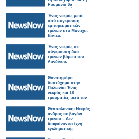
Ρουμανία θα
επεκταθεί μέχρι την
Ουκρανία.
Ένας νεκρός μετά
από σύγκρουση
εμπορευματικών
τρένων στο Μόναχο.
Βίντεο.
Ένας νεκρός σε
σύγκρουση δύο
τρένων βόρεια του
Λονδίνου.
Θανατηφόρο
δυστύχημα στην
Πολωνία: Ένας
νεκρός και 18
τραυματίες μετά τον
εκτροχιασμό τρένου.
Θεσσαλονίκη: Νεκρός
άνδρας σε βαγόνι
τρένου – Δεν
διαφαίνονται ίχνη
εγκληματικής
ενέργειας.