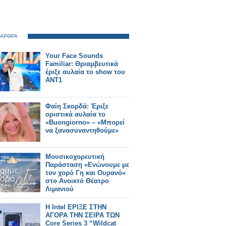
 ΑΡΘΡΑ
Your Face Sounds
Familiar: Θριαμβευτικά
έριξε αυλαία το show του
ΑΝΤ1
Φαίη Σκορδά: Έριξε
οριστικά αυλαία το
«Buongiorno» – «Μπορεί
να ξανασυναντηθούμε»
Μουσικοχορευτική
Παράσταση «Ενώνουμε με
τον χορό Γη και Ουρανό»
στο Ανοικτό Θέατρο
Λιμανιού
Η Intel ΕΡΙΞΕ ΣΤΗΝ
ΑΓΟΡΑ ΤΗΝ ΣΕΙΡΑ ΤΩΝ
Core Series 3 “Wildcat