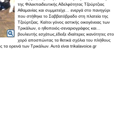
της Φιλεκπαιδευτικής Αδελφότητας Τζούρτζιας
Αθαμανίας και συμμετείχε… ενεργά στο πανηγύρι
που στήθηκε το Σαββατόβραδο στη πλατεία της
Τζούρτζιας. Καίτοι γόνος αστικής οικογένειας των
Τρικάλων, ο ηθοποιός-σεναριογράφος και…
βουλευτής εσχάτως,έδειξε ιδιαίτερες ικανότητες στο
χορό αποσπώντας τα θετικά σχόλια του πλήθους
 τα ορεινά των Τρικάλων. Αυτά είναι trikalavoice.gr