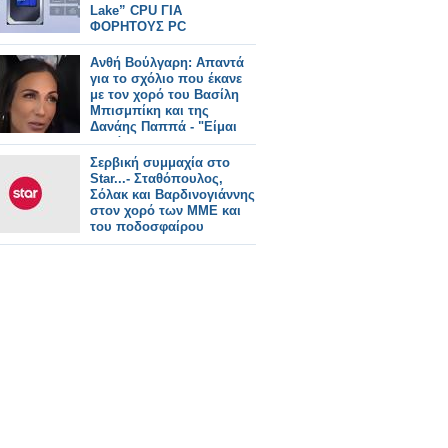
Lake” CPU ΓΙΑ
ΦΟΡΗΤΟΥΣ PC
Ανθή Βούλγαρη: Απαντά
για το σχόλιο που έκανε
με τον χορό του Βασίλη
Μπισμπίκη και της
Δανάης Παππά - "Είμαι
ζηλιάρα! Αν μου
συνέβαινε αυτό θα..."
Σερβική συμμαχία στο
Star...- Σταθόπουλος,
Σόλακ και Βαρδινογιάννης
στον χορό των ΜΜΕ και
του ποδοσφαίρου