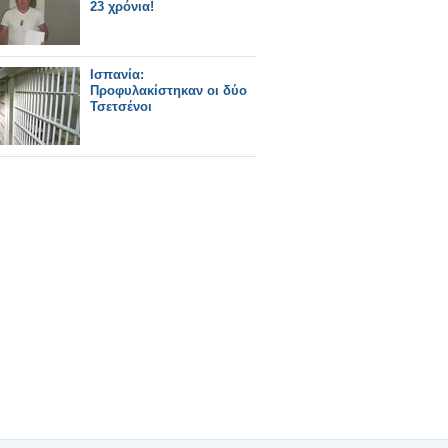
23 χρόνια!
Ισπανία:
Προφυλακίστηκαν οι δύο
Τσετσένοι