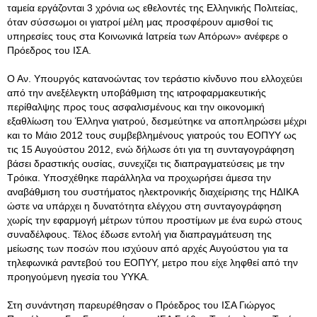
ταμεία εργάζονται 3 χρόνια ως εθελοντές της Ελληνικής Πολιτείας,
όταν σύσσωμοι οι γιατροί μέλη μας προσφέρουν αμισθοί τις
υπηρεσίες τους στα Κοινωνικά Ιατρεία των Απόρων» ανέφερε ο
Πρόεδρος του ΙΣΑ.
Ο Αν. Υπουργός κατανοώντας τον τεράστιο κίνδυνο που ελλοχεύει
από την ανεξέλεγκτη υποβάθμιση της ιατροφαρμακευτικής
περίθαλψης προς τους ασφαλισμένους και την οικονομική
εξαθλίωση του Έλληνα γιατρού, δεσμεύτηκε να αποπληρώσει μέχρι
και το Μάιο 2012 τους συμβεβλημένους γιατρούς του ΕΟΠΥΥ ως
τις 15 Αυγούστου 2012, ενώ δήλωσε ότι για τη συνταγογράφηση
βάσει δραστικής ουσίας, συνεχίζει τις διαπραγματεύσεις με την
Τρόικα. Υποσχέθηκε παράλληλα να προχωρήσει άμεσα την
αναβάθμιση του συστήματος ηλεκτρονικής διαχείρισης της ΗΔΙΚΑ
ώστε να υπάρχει η δυνατότητα ελέγχου στη συνταγογράφηση
χωρίς την εφαρμογή μέτρων τύπου προστίμων με ένα ευρώ στους
συναδέλφους. Τέλος έδωσε εντολή για διαπραγμάτευση της
μείωσης των ποσών που ισχύουν από αρχές Αυγούστου για τα
τηλεφωνικά ραντεβού του ΕΟΠΥΥ, μετρο που είχε ληφθεί από την
προηγούμενη ηγεσία του ΥΥΚΑ.
Στη συνάντηση παρευρέθησαν ο Πρόεδρος του ΙΣΑ Γιώργος