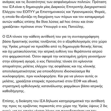
ανάγκες και τις δυνατότητες των ασφαλισμένων πολιτών. Πρόταση
του ΙΣΑ είναι η δημιουργία μίας Διαρκούς Επιτροπής Διαχειριστικού
Ελέγχου του ΕΟΠΥΥ με Επιστημονικούς και Υγειονομικούς Φορείς,
η οποία θα εξετάζει τη διαχείριση των πόρων και τον καταμερισμό
αυτών καθώς επίσης θα δίνει λύσεις ad hoc όπου και όταν
χρειάζεται» πρότεινε στον Υπουργό ο κος Πατούλης.
Ο ΙΣΑ τόνισε την κάθετη αντίθεσή του για τη συνταγογράφηση
βάσει δραστικής ουσίας τονίζοντας ότι ο εξορθολογισμός στο χώρο
της Υγείας μπορεί να προέλθει από τη δημιουργία θετικής λίστας
και όχι μετακυλύοντας την ιατρική ευθύνη του θεράποντα ιατρού
στο φαρμακοποιό. Όσον αφορά την εκτεταμένη χρήση γενοσήμων
στην ελληνική αγορά, ο κος Πατούλης τόνισε ότι κρίνονται
απαραίτητες μελέτες ελέγχου της ασφάλειας και της κλινικής
αποτελεσματικότητας για οποιοδήποτε ιδιοσκεύασμα θα
κυκλοφορήσει, πριν κυκλοφορήσει. Και για να γίνουν αυτές οι
μελέτες, χρειάζεται επαρκές προσωπικό στον ΕΟΦ και εθνική
στρατηγική ορθολογικής κατανάλωσης φαρμάκων βάσει ιατρικής
καθοδήγησης.
Επίσης, η διοίκηση του ΙΣΑ δήλωσε κατηγορηματικά την αντίθεσή
της προς τις οριζόντιες περικοπές στο χώρο της Υγείας ύψους 2 δις
ευρώ, για τις οποίες γίνεται λόγος και προειδοποίησε για τον