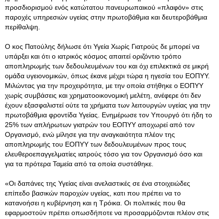
προσδιορισμού ενός κατώτατου πανευρωπαικού «πλαφόν» στις
παροχές υπηρεσιών υγείας στην πρωτοβάθμια και δευτεροβάθμια
περίθαλψη.
Ο κος Πατούλης δήλωσε ότι Υγεία Χωρίς Γιατρούς δε μπορεί να
υπάρξει και ότι ο ιατρικός κόσμος απαιτεί οριζόντιο τρόπο
αποπληρωμής των δεδουλευμένων του και όχι επιλεκτικά σε μικρή
ομάδα υγειονομικών, όπως έκανε μέχρι τώρα η ηγεσία του ΕΟΠΥΥ.
Μιλώντας για την προχειρότητα, με την οποία στήθηκε ο ΕΟΠΥΥ
χωρίς συμβάσεις και χρηματοοικονομική μελέτη, ανέφερε ότι δεν
έχουν εξασφαλιστεί ούτε τα χρήματα των λειτουργών υγείας για την
πρωτοβάθμια φροντίδα Υγείας. Ενημέρωσε τον Υπουργό ότι ήδη το
25% των απλήρωτων γιατρών του ΕΟΠΥΥ αποχωρεί από τον
Οργανισμό, ενώ μίλησε για την αναγκαιότητα πλέον της
αποπληρωμής του ΕΟΠΥΥ των δεδουλευμένων προς τους
ελευθεροεπαγγελματίες ιατρούς τόσο για τον Οργανισμό όσο και
για τα πρότερα Ταμεία από τα οποία συστάθηκε.
«Οι δαπάνες της Υγείας είναι ανελαστικές σε ένα στοιχειώδες
επίπεδο βασικών παροχών υγείας, κατι που πρέπει να το
κατανοήσει η κυβέρνηση και η Τρόικα. Οι πολιτικές που θα
εφαρμοστούν πρέπει οπωσδήποτε να προσαρμόζονται πλέον στις