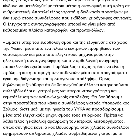
κίνδυνο να μετεξελιχθεί με τέτοια μέτρα η οικονομική αυτή κρίση σε
ανθρωπιστική. Αποτελεί τέλος ντροπή η διαδικασία προστίμων με
ένα ευρώ στους συναδέλφους που εκδίδουν χειρόγραφες συνταγές.
Ο έλεγχος της συνταγογράφησης μπορεί να γίνει μέσα από
καθορισμένο πλαίσιο καταγραφών και πρωτοκόλλων.
«Είμαστε υπερ του εξορθολογισμού και της εξυγίανσης στο χώρο
της Υγείας, μέσα από ένα πλαίσια κεντρικών προμηθειών των
νοσοκομείων και μέσα από ελεγκτικούς μηχανισμούς στην
ηλεκτρονική συνταγογράφηση και την ορθολογική αναγραφή
παρακλινικών εξετάσεων. Παράλληλος στόχος πρέπει να είναι η
πρόληψη και η αποφυγή των ασθενειών μέσα από προγράμματα
έγκαιρης διάγνωσης και πρωτογενούς πρόληψης. Όμως
δηλώνουμε ξεκάθαρα ότι δε θα ανεχθούμε άλλο να κατηγορούνται
συλλήβδιν όλοι οι γιατροί μας για υπερσυνταγογράφηση και
εκμετάλλευση των ασθενών χωρίς αποδείξεις. Θα βοηθήσουμε
στην προσπάθεια που κάνει ο συνάδελφος γιατρός Υπουργός κος
Σαλμάς, ώστε μαζί με την ηγεσία του ΥΥΚΑ να προσδιορίσουμε,
μέσα από ελεγκτικούς μηχανισμούς τους επίορκους. Πρέπει να
λάβει τέλος η καθολική αμαύρωση του ιατρικού λειτουργήματος,
όπως συνήθως κάνει ο κος Βουδούρης, όταν χιλιάδες συνάδελφοι
εφημερεύουν απλήρωτοι, χιλιάδες συμβεβλημένοι γιατροί με τα