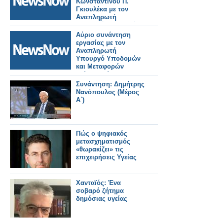
Κωνσταντίνου Π.
Γκιουλέκα με τον
Αναπληρωτή
Υπουργό Υποδομών
και Μεταφορών
Αύριο συνάντηση
Γιώργο Κώτσηρα.
εργασίας με τον
Αναπληρωτή
Υπουργό Υποδομών
και Μεταφορών
Γιώργο Κώτσηρα θα
έχει ο Κωνσταντίνος
Συνάντηση: Δημήτρης
Γκιουλέκας.
Νανόπουλος (Μέρος
Α΄)
Πώς ο ψηφιακός
μετασχηματισμός
«θωρακίζει» τις
επιχειρήσεις Υγείας
Χανταϊός: Ένα
σοβαρό ζήτημα
δημόσιας υγείας