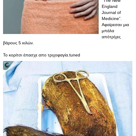
“The New
England
Journal of
Medicine”.
Αφαίρεσαν μια
μπάλα
απότρίχες
βάρους 5 κιλών.
Το κορίτσι έπασχε απο τριχοφαγία.tuned