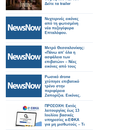
Δείτε τα trailer
Νυχτερινές εικόνες
από τη φωτισμένη
νέα πεζογέφυρα
Επταλόφου.
Μετρό Θεσσαλονίκης:
«Πάνω απ' όλα η
ασφάλεια των
επιβατών» – Νέες
εικόνες από τους
σταθμούς της
Καλαμαριάς.
Ρωσικό drone
χτύπησε επιβατικό
τρένο στην
περιφέρεια
Ζαπορίζια. Εικόνες.
ΠΡΟΣΟΧΗ: Εκτός
λειτουργίας έως 13
Ιουλίου βασικές
υπηρεσίες e-ΕΦΚΑ
για μη μισθωτούς – Τι
ισχύει για τους