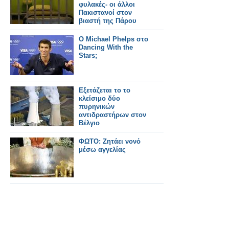
φυλακές- οι άλλοι
Πακιστανοί στον
βιαστή της Πάρου
Ο Michael Phelps στο
Dancing With the
Stars;
Εξετάζεται το το
κλείσιμο δύο
πυρηνικών
αντιδραστήρων στον
Βέλγιο
ΦΩΤΟ: Ζητάει νονό
μέσω αγγελίας