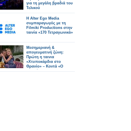
για τη μεγάλη βραδιά του
Τελικού
Η Alter Ego Media
συμπαραγωγός με τη
Filmiki Productions στην
ταινία «170 Τετραγωνικά»
Μεσημεριανή &
απογευματινή ζώνη:
Πρώτη η ταινια
«Χτυποκάρδια στο
Θρανίο» – Κοντά «Ο
Ξυπνάκιας» και
«Καλύτερα δε Γίνεται»