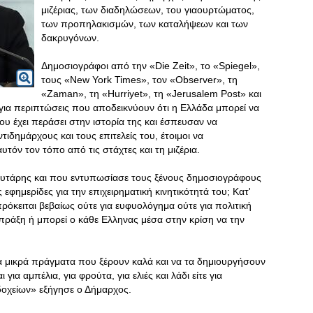
μιζέριας, των διαδηλώσεων, του γιαουρτώματος,
των προπηλακισμών, των καταλήψεων και των
δακρυγόνων.
Δημοσιογράφοι από την «Die Zeit», το «Spiegel»,
τους «New York Times», τον «Observer», τη
«Zaman», τη «Hurriyet», τη «Jerusalem Post» και
για περιπτώσεις που αποδεικνύουν ότι η Ελλάδα μπορεί να
ου έχει περάσει στην ιστορία της και έσπευσαν να
ιδημάρχους και τους επιτελείς του, έτοιμοι να
αυτόν τον τόπο από τις στάχτες και τη μιζέρια.
πουτάρης και που εντυπωσίασε τους ξένους δημοσιογράφους
 εφημερίδες για την επιχειρηματική κινητικότητά του; Κατ'
πρόκειται βεβαίως ούτε για ευφυολόγημα ούτε για πολιτική
 πράξη ή μπορεί ο κάθε Ελληνας μέσα στην κρίση να την
α μικρά πράγματα που ξέρουν καλά και να τα δημιουργήσουν
για αμπέλια, για φρούτα, για ελιές και λάδι είτε για
δοχείων» εξήγησε ο Δήμαρχος.