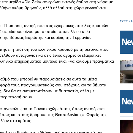
 εφημερίδα «Die Zeit» αφιερώνει εκτενές άρθρο στη χώρα με
 Αθήνα ακόμη θρηνούν, αλλά αλλού στη χώρα γεννιούνται
.
ΣΧΕΤΙΚΑ
 Thumann, αναφέρεται στις εξαιρετικές ποικιλίες κρασιών
 αφρώδους οίνου με το οποίο, όπως λέει ο κ. Στ.
ό της Βόρειας Ευρώπης και κυρίως της Γερμανίας.
ατήσει η ταύτιση του ελληνικού κρασιού με τη ρετσίνα «του
σέλθουν ανταγωνιστικά στις ξένες αγορές οι εξαιρετικές
ελληνικό επιχειρηματικό μοντέλο είναι «να κάνουμε πραγματικά
αθμό που μπορεί να παρουσιάσεις σε αυτά τα μέσα
αφορά τους προγραμματικούς σου στόχους και τα βήματα
, δεν θα σε αντιμετωπίσουν με δυσπιστία, αλλά με
ν περίπτωσή σου».
it» ανακάλυψαν το Γιαννακοχώρι όπου, όπως αναφέρεται
, όπως και στους δρόμους της Θεσσαλονίκης». Φορείς της
 πλέον στο κράτος.
ύσκολο να βρεθεί στην Αθήνα, ανάμεσα στα αφεντικά των