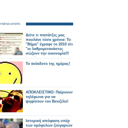
ΥΜΕΝΑ ΑΡΘΡΑ
Δείτε τι παπάτζες μας
πουλάνε τόσα χρόνια: Το
"Βήμα" έγραφε το 2010 ότι
"οι λαθρομετανάστες
σώζουν την οικονομία!!!
Αν φύγουν
καταστραφήκαμε" -
To ανέκδοτο της ημέρας!
(Μήπως έφυγαν για αυτό
έχει πέσει πείνα;;;)
ΑΠΟΚΛΕΙΣΤΙΚΟ: Παίρνουν
τηλέφωνα για να
ψηφίσουν τον Βενιζέλο!
Ιστορική απόφαση υπέρ
των ομόφυλων ζευγαριών