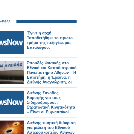
 ΑΡΘΡΑ
Έγινε η αρχή:
Τοποθετήθηκε το πρώτο
τμήμα της πεζογέφυρας
Επταλόφου.
Σπουδές Φυσικής στο
Εθνικό και Καποδιστριακό
Πανεπιστήμιο Αθηνών – Η
Επιστήμη, η Έρευνα, η
Διεθνής Αναγνώριση, οι
Επαγγελματικές
Προοπτικές
Διεθνής Σύνοδος
Κορυφής για τους
Σιδηρόδρομους:
Στρατιωτική Κινητικότητα
– Είναι οι Ευρωπαϊκοί
Σιδηρόδρομοι έτοιμοι;
Διεθνής τιμητική διάκριση
για μελέτη του Εθνικού
Αστεροσκοπείου Αθηνών