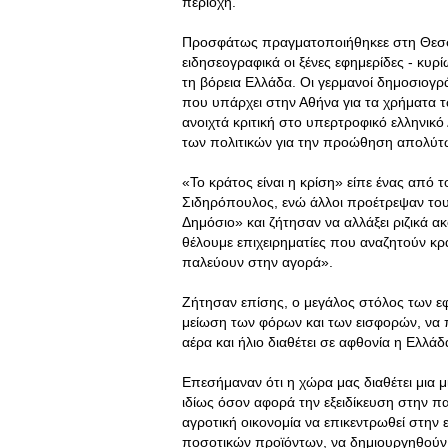
περιοχή.
Προσφάτως πραγματοποιήθηκεε στη Θεσσα
ειδησεογραφικά οι ξένες εφημερίδες - κυρί
τη βόρεια Ελλάδα. Οι γερμανοί δημοσιογρά
που υπάρχει στην Αθήνα για τα χρήματα τω
ανοιχτά κριτική στο υπερτροφικό ελληνικό
των πολιτικών για την προώθηση απολύτ
«Το κράτος είναι η κρίση» είπε ένας από
Σιδηρόπουλος, ενώ άλλοι προέτρεψαν του
Δημόσιο» και ζήτησαν να αλλάξει ριζικά α
θέλουμε επιχειρηματίες που αναζητούν κρ
παλεύουν στην αγορά».
Ζήτησαν επίσης, ο μεγάλος στόλος των ε
μείωση των φόρων και των εισφορών, να 
αέρα και ήλιο διαθέτει σε αφθονία η Ελλάδ
Επεσήμαναν ότι η χώρα μας διαθέτει μια
ιδίως όσον αφορά την εξειδίκευση στην 
αγροτική οικονομία να επικεντρωθεί στην
ποσοτικών προϊόντων, να δημιουργηθούν 