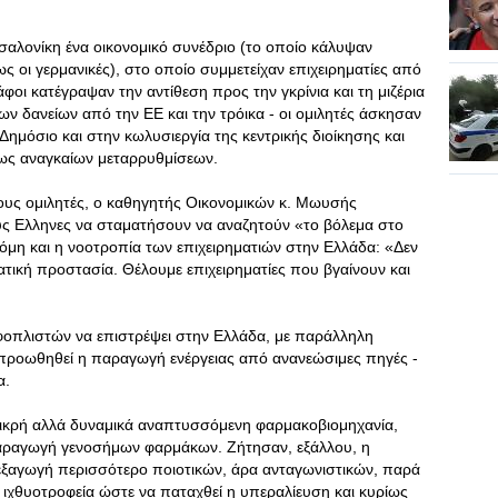
λονίκη ένα οικονομικό συνέδριο (το οποίο κάλυψαν
ως οι γερμανικές), στο οποίο συμμετείχαν επιχειρηματίες από
φοι κατέγραψαν την αντίθεση προς την γκρίνια και τη μιζέρια
ν δανείων από την ΕΕ και την τρόικα - οι ομιλητές άσκησαν
 Δημόσιο και στην κωλυσιεργία της κεντρικής διοίκησης και
ως αναγκαίων μεταρρυθμίσεων.
 τους ομιλητές, ο καθηγητής Οικονομικών κ. Μωυσής
ς Ελληνες να σταματήσουν να αναζητούν «το βόλεμα στο
κόμη και η νοοτροπία των επιχειρηματιών στην Ελλάδα: «Δεν
ατική προστασία. Θέλουμε επιχειρηματίες που βγαίνουν και
φοπλιστών να επιστρέψει στην Ελλάδα, με παράλληλη
προωθηθεί η παραγωγή ενέργειας από ανανεώσιμες πηγές -
α.
 μικρή αλλά δυναμικά αναπτυσσόμενη φαρμακοβιομηχανία,
παραγωγή γενοσήμων φαρμάκων. Ζήτησαν, εξάλλου, η
 εξαγωγή περισσότερο ποιοτικών, άρα ανταγωνιστικών, παρά
ιχθυοτροφεία ώστε να παταχθεί η υπεραλίευση και κυρίως