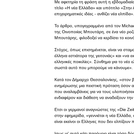
Με αφετηρία τη φράση αυτή η εβδομαδιαία
τίτλο «Η νέα Ελλάδα» και υπότιτλο «Στην
επιχειρηματικές ιδέες - ανθίζει νέα ελπίδα»
Το άρθρο, υπογεγραμμένο από τον Michael
της Οινοποιίας Μπουτάρη, σε ένα νέο ροζέ
Μπουτάρης, φιλοδοξεί να κερδίσει το κοιν
Στόχος, όπως επισημένεται, είναι να σταμ
έλληνα εστιάτορα της γειτονιάς» και «να ει
ελληνικές ποικιλίες». Σύνθημα για το νέο 
σωστά αυτό που μπορούμε να κάνουμε».
Κατά τον Δήμαρχο Θεσσαλονίκης, «στον β
ενημέρωσης μια πειστική πρόταση όσον 
που αναλαμβάνεις για να τους υλοποιήσεις
ενδιαφέρον και διάθεση να αναδείξουν τη
Ετσι οι γερμανοί αναγνώστες της «Die Ze
στην εφημερίδα, «γεννιέται η νέα Ελλάδα
είναι εκείνοι οι Ελληνες που δεν ελπίζουν
Ισως γι' αυτό κάτι παρόμοιο είναι τόσο δ