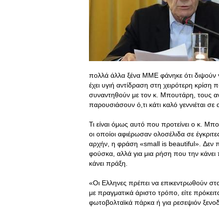
πολλά άλλα ξένα ΜΜΕ φάνηκε ότι διψούν 
έχει υγιή αντίδραση στη χειρότερη κρίση π
συναντηθούν με τον κ. Μπουτάρη, τους αντ
παρουσιάσουν ό,τι κάτι καλό γεννιέται σε 
Τι είναι όμως αυτό που προτείνει ο κ. Μ
οι οποίοι αφιέρωσαν ολοσέλιδα σε έγκριτες
αρχήν, η φράση «small is beautiful». Δεν 
φούσκα, αλλά για μια ρήση που την κάνει
κάνει πράξη.
«Οι Ελληνες πρέπει να επικεντρωθούν στ
με πραγματικά άριστο τρόπο, είτε πρόκειται 
φωτοβολταϊκά πάρκα ή για ρεσεψιόν ξενο