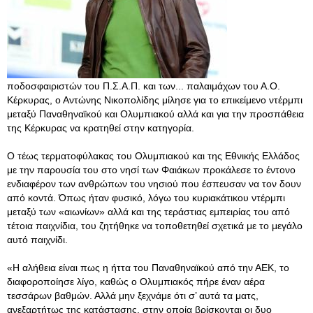
ποδοσφαιριστών του Π.Σ.Α.Π. και των... παλαιμάχων του Α.Ο.
Κέρκυρας, ο Αντώνης Νικοπολίδης μίλησε για το επικείμενο ντέρμπι
μεταξύ Παναθηναϊκού και Ολυμπιακού αλλά και για την προσπάθεια
της Κέρκυρας να κρατηθεί στην κατηγορία.
Ο τέως τερματοφύλακας του Ολυμπιακού και της Εθνικής Ελλάδος
με την παρουσία του στο νησί των Φαιάκων προκάλεσε το έντονο
ενδιαφέρον των ανθρώπων του νησιού που έσπευσαν να τον δουν
από κοντά. Όπως ήταν φυσικό, λόγω του κυριακάτικου ντέρμπι
μεταξύ των «αιωνίων» αλλά και της τεράστιας εμπειρίας του από
τέτοια παιχνίδια, του ζητήθηκε να τοποθετηθεί σχετικά με το μεγάλο
αυτό παιχνίδι.
«Η αλήθεια είναι πως η ήττα του Παναθηναϊκού από την ΑΕΚ, το
διαφοροποίησε λίγο, καθώς ο Ολυμπιακός πήρε έναν αέρα
τεσσάρων βαθμών. Αλλά μην ξεχνάμε ότι σ’ αυτά τα ματς,
ανεξαρτήτως της κατάστασης, στην οποία βρίσκονται οι δυο