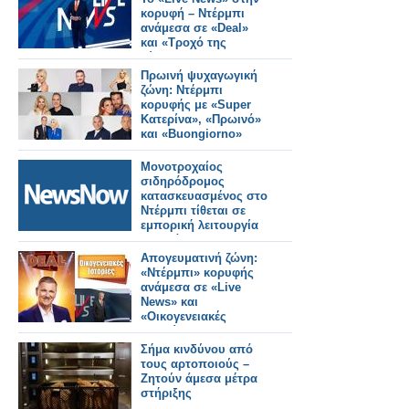
κορυφή – Ντέρμπι
ανάμεσα σε «Deal»
και «Τροχό της
Τύχης»
Πρωινή ψυχαγωγική
ζώνη: Ντέρμπι
κορυφής με «Super
Κατερίνα», «Πρωινό»
και «Buongiorno»
Μονοτροχαίος
σιδηρόδρομος
κατασκευασμένος στο
Ντέρμπι τίθεται σε
εμπορική λειτουργία
στο Κάιρο.
Απογευματινή ζώνη:
«Ντέρμπι» κορυφής
ανάμεσα σε «Live
News» και
«Οικογενειακές
Ιστορίες»
Σήμα κινδύνου από
τους αρτοποιούς –
Ζητούν άμεσα μέτρα
στήριξης