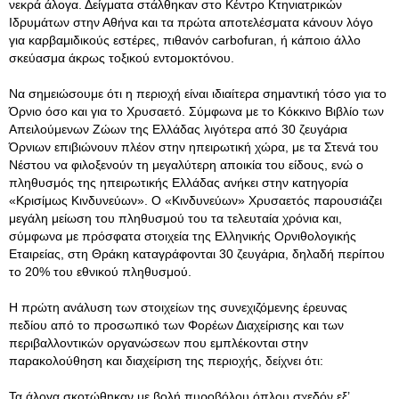
νεκρά άλογα. Δείγματα στάλθηκαν στο Κέντρο Κτηνιατρικών
Ιδρυμάτων στην Αθήνα και τα πρώτα αποτελέσματα κάνουν λόγο
για καρβαμιδικούς εστέρες, πιθανόν carbofuran, ή κάποιο άλλο
σκεύασμα άκρως τοξικού εντομοκτόνου.
Να σημειώσουμε ότι η περιοχή είναι ιδιαίτερα σημαντική τόσο για το
Όρνιο όσο και για το Χρυσαετό. Σύμφωνα με το Κόκκινο Βιβλίο των
Απειλούμενων Ζώων της Ελλάδας λιγότερα από 30 ζευγάρια
Όρνιων επιβιώνουν πλέον στην ηπειρωτική χώρα, με τα Στενά του
Νέστου να φιλοξενούν τη μεγαλύτερη αποικία του είδους, ενώ ο
πληθυσμός της ηπειρωτικής Ελλάδας ανήκει στην κατηγορία
«Κρισίμως Κινδυνεύων». Ο «Κινδυνεύων» Χρυσαετός παρουσιάζει
μεγάλη μείωση του πληθυσμού του τα τελευταία χρόνια και,
σύμφωνα με πρόσφατα στοιχεία της Ελληνικής Ορνιθολογικής
Εταιρείας, στη Θράκη καταγράφονται 30 ζευγάρια, δηλαδή περίπου
το 20% του εθνικού πληθυσμού.
Η πρώτη ανάλυση των στοιχείων της συνεχιζόμενης έρευνας
πεδίου από το προσωπικό των Φορέων Διαχείρισης και των
περιβαλλοντικών οργανώσεων που εμπλέκονται στην
παρακολούθηση και διαχείριση της περιοχής, δείχνει ότι:
Τα άλογα σκοτώθηκαν με βολή πυροβόλου όπλου σχεδόν εξ’