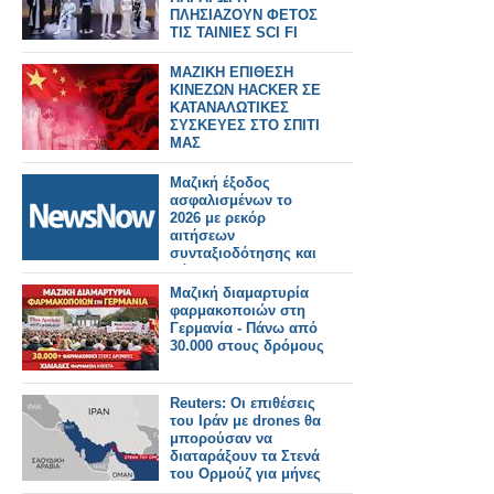
ΠΛΗΣΙΑΖΟΥΝ ΦΕΤΟΣ
ΤΙΣ ΤΑΙΝΙΕΣ SCI FI
ΜΑΖΙΚΗ ΕΠΙΘΕΣΗ
ΚΙΝΕΖΩΝ HACKER ΣΕ
ΚΑΤΑΝΑΛΩΤΙΚΕΣ
ΣΥΣΚΕΥΕΣ ΣΤΟ ΣΠΙΤΙ
ΜΑΣ
Μαζική έξοδος
ασφαλισμένων το
2026 με ρεκόρ
αιτήσεων
συνταξιοδότησης και
φόβους για
αυστηρότερα όρια.
Μαζική διαμαρτυρία
φαρμακοποιών στη
Γερμανία - Πάνω από
30.000 στους δρόμους
Reuters: Οι επιθέσεις
του Ιράν με drones θα
μπορούσαν να
διαταράξουν τα Στενά
του Ορμούζ για μήνες