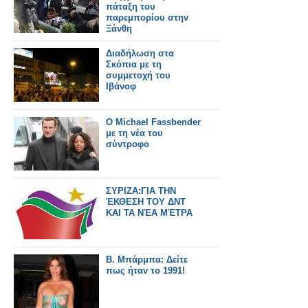
πάταξη του
παρεμπορίου στην
Ξάνθη
Διαδήλωση στα
Σκόπια με τη
συμμετοχή του
Ιβάνοφ
Ο Michael Fassbender
με τη νέα του
σύντροφο
ΣΥΡΙΖΑ:ΓΙΑ ΤΗΝ
ΈΚΘΕΣΗ ΤΟΥ ΔΝΤ
ΚΑΙ ΤΑ ΝΈΑ ΜΈΤΡΑ
B. Μπάρμπα: Δείτε
πως ήταν το 1991!