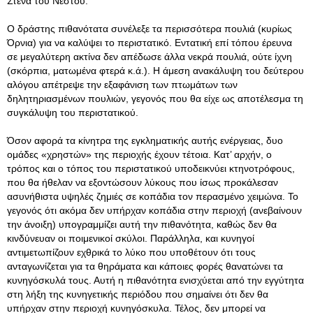
Στενά του Νέστου.
Ο δράστης πιθανότατα συνέλεξε τα περισσότερα πουλιά (κυρίως
Όρνια) για να καλύψει το περιστατικό. Εντατική επί τόπου έρευνα
σε μεγαλύτερη ακτίνα δεν απέδωσε άλλα νεκρά πουλιά, ούτε ίχνη
(σκόρπια, ματωμένα φτερά κ.ά.). Η άμεση ανακάλυψη του δεύτερου
αλόγου απέτρεψε την εξαφάνιση των πτωμάτων των
δηλητηριασμένων πουλιών, γεγονός που θα είχε ως αποτέλεσμα τη
συγκάλυψη του περιστατικού.
Όσον αφορά τα κίνητρα της εγκληματικής αυτής ενέργειας, δυο
ομάδες «χρηστών» της περιοχής έχουν τέτοια. Κατ’ αρχήν, ο
τρόπος και ο τόπος του περιστατικού υποδεικνύει κτηνοτρόφους,
που θα ήθελαν να εξοντώσουν λύκους που ίσως προκάλεσαν
ασυνήθιστα υψηλές ζημιές σε κοπάδια τον περασμένο χειμώνα. Το
γεγονός ότι ακόμα δεν υπήρχαν κοπάδια στην περιοχή (ανεβαίνουν
την άνοιξη) υπογραμμίζει αυτή την πιθανότητα, καθώς δεν θα
κινδύνευαν οι ποιμενικοί σκύλοι. Παράλληλα, και κυνηγοί
αντιμετωπίζουν εχθρικά το λύκο που υποθέτουν ότι τους
ανταγωνίζεται για τα θηράματα και κάποιες φορές θανατώνει τα
κυνηγόσκυλά τους. Αυτή η πιθανότητα ενισχύεται από την εγγύτητα
στη λήξη της κυνηγετικής περιόδου που σημαίνει ότι δεν θα
υπήρχαν στην περιοχή κυνηγόσκυλα. Τέλος, δεν μπορεί να