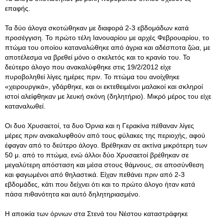
επαφής.
Τα δύο άλογα σκοτώθηκαν με διαφορά 2-3 εβδομάδων κατά
προσέγγιση. Το πρώτο τέλη Ιανουαρίου με αρχές Φεβρουαρίου, το
πτώμα του οποίου καταναλώθηκε από άγρια και αδέσποτα ζώα, με
αποτέλεσμα να βρεθεί μόνο ο σκελετός και το κρανίο του. Το
δεύτερο άλογο που ανακαλύφθηκε στις 19/2/2012 είχε
πυροβοληθεί λίγες ημέρες πριν. Το πτώμα του ανοίχθηκε
«χειρουργικά», γδάρθηκε, και οι εκτεθειμένοι μαλακοί και σκληροί
ιστοί αλείφθηκαν με λευκή σκόνη (δηλητήριο). Μικρό μέρος του είχε
καταναλωθεί.
Οι δυο Χρυσαετοί, τα δυο Όρνια και η Γερακίνα πέθαναν λίγες
μέρες πριν ανακαλυφθούν από τους φύλακες της περιοχής, αφού
έφαγαν από το δεύτερο άλογο. Βρέθηκαν σε ακτίνα μικρότερη των
50 μ. από το πτώμα, ενώ άλλοι δύο Χρυσαετοί βρέθηκαν σε
μεγαλύτερη απόσταση και μέσα στους θάμνους, σε αποσύνθεση
και φαγωμένοι από θηλαστικά. Είχαν πεθάνει πριν από 2-3
εβδομάδες, κάτι που δείχνει ότι και το πρώτο άλογο ήταν κατά
πάσα πιθανότητα και αυτό δηλητηριασμένο.
Η αποικία των όρνιων στα Στενά του Νέστου καταστράφηκε