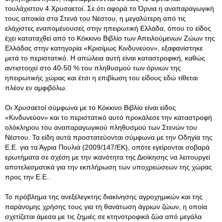
τουλάχιστον 4 Χρυσαετοί. Σε ότι αφορά το Όρνια η αναπαραγωγική
τους αποικία στα Στενά του Νέστου, η μεγαλύτερη από τις
ελάχιστες εναπομένουσες στην ηπειρωτική Ελλάδα, όπου το είδος
έχει καταταχθεί από το Κόκκινο Βιβλίο των Απειλούμενων Ζώων της
Ελλάδας στην κατηγορία «Κρισίμως Κινδυνεύον», εξαφανίστηκε
μετά το περιστατικό. Η απώλεια αυτή είναι καταστροφική, καθώς
αντιστοιχεί στο 40-50 % του πληθυσμού των όρνιων της
ηπειρωτικής χώρας και έτσι η επιβίωση του είδους εδώ τίθεται
πλέον εν αμφιβόλω.
Οι Χρυσαετοί σύμφωνα με το Κόκκινο Βιβλίο είναι είδος
«Κινδυνεύον» και το περιστατικό αυτό προκάλεσε την καταστροφή
ολόκληρου του αναπαραγωγικού πληθυσμού των Στενών του
Νέστου. Τα είδη αυτά προστατεύονται σύμφωνα με την Οδηγία της
Ε.Ε. για τα Άγρια Πουλιά (2009/147/ΕΚ), οπότε εγείρονται σοβαρά
ερωτήματα σε σχέση με την ικανότητα της Διοίκησης να λειτουργεί
αποτελεσματικά για την εκπλήρωση των υποχρεώσεων της χώρας
προς την Ε.Ε..
Το πρόβλημα της ανεξέλεγκτης διακίνησης αγροχημικών και της
παράνομης χρήσης τους για τη θανάτωση άγριων ζώων, η οποία
σχετίζεται άμεσα με τις ζημιές σε κτηνοτροφικά ζώα από μεγάλα