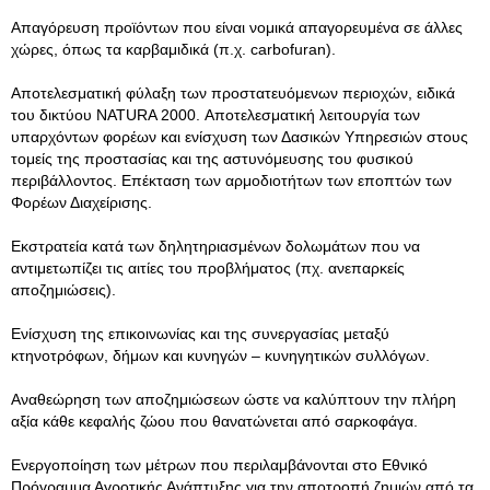
Απαγόρευση προϊόντων που είναι νομικά απαγορευμένα σε άλλες
χώρες, όπως τα καρβαμιδικά (π.χ. carbofuran).
Αποτελεσματική φύλαξη των προστατευόμενων περιοχών, ειδικά
του δικτύου NATURA 2000. Αποτελεσματική λειτουργία των
υπαρχόντων φορέων και ενίσχυση των Δασικών Υπηρεσιών στους
τομείς της προστασίας και της αστυνόμευσης του φυσικού
περιβάλλοντος. Επέκταση των αρμοδιοτήτων των εποπτών των
Φορέων Διαχείρισης.
Εκστρατεία κατά των δηλητηριασμένων δολωμάτων που να
αντιμετωπίζει τις αιτίες του προβλήματος (πχ. ανεπαρκείς
αποζημιώσεις).
Ενίσχυση της επικοινωνίας και της συνεργασίας μεταξύ
κτηνοτρόφων, δήμων και κυνηγών – κυνηγητικών συλλόγων.
Αναθεώρηση των αποζημιώσεων ώστε να καλύπτουν την πλήρη
αξία κάθε κεφαλής ζώου που θανατώνεται από σαρκοφάγα.
Ενεργοποίηση των μέτρων που περιλαμβάνονται στο Εθνικό
Πρόγραμμα Αγροτικής Ανάπτυξης για την αποτροπή ζημιών από τα