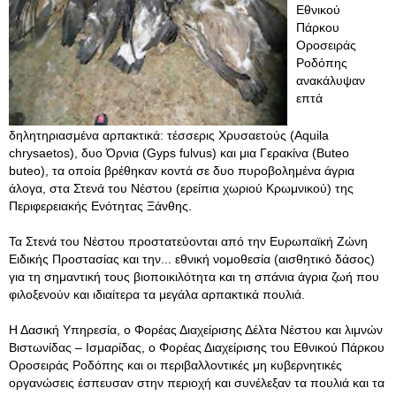
Εθνικού
Πάρκου
Οροσειράς
Ροδόπης
ανακάλυψαν
επτά
δηλητηριασμένα αρπακτικά: τέσσερις Χρυσαετούς (Aquila
chrysaetos), δυο Όρνια (Gyps fulvus) και μια Γερακίνα (Buteo
buteo), τα οποία βρέθηκαν κοντά σε δυο πυροβολημένα άγρια
άλογα, στα Στενά του Νέστου (ερείπια χωριού Κρωμνικού) της
Περιφερειακής Ενότητας Ξάνθης.
Τα Στενά του Νέστου προστατεύονται από την Ευρωπαϊκή Ζώνη
Ειδικής Προστασίας και την... εθνική νομοθεσία (αισθητικό δάσος)
για τη σημαντική τους βιοποικιλότητα και τη σπάνια άγρια ζωή που
φιλοξενούν και ιδιαίτερα τα μεγάλα αρπακτικά πουλιά.
Η Δασική Υπηρεσία, ο Φορέας Διαχείρισης Δέλτα Νέστου και λιμνών
Βιστωνίδας – Ισμαρίδας, ο Φορέας Διαχείρισης του Εθνικού Πάρκου
Οροσειράς Ροδόπης και οι περιβαλλοντικές μη κυβερνητικές
οργανώσεις έσπευσαν στην περιοχή και συνέλεξαν τα πουλιά και τα