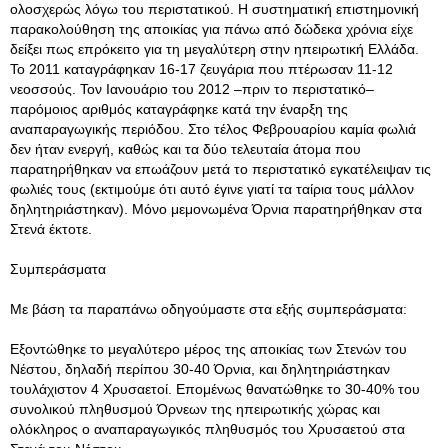
ολοσχερώς λόγω του περιστατικού. Η συστηματική επιστημονική
παρακολούθηση της αποικίας για πάνω από δώδεκα χρόνια είχε
δείξει πως επρόκειτο για τη μεγαλύτερη στην ηπειρωτική Ελλάδα.
Το 2011 καταγράφηκαν 16-17 ζευγάρια που πτέρωσαν 11-12
νεοσσούς. Τον Ιανουάριο του 2012 –πριν το περιστατικό–
παρόμοιος αριθμός καταγράφηκε κατά την έναρξη της
αναπαραγωγικής περιόδου. Στο τέλος Φεβρουαρίου καμία φωλιά
δεν ήταν ενεργή, καθώς και τα δύο τελευταία άτομα που
παρατηρήθηκαν να επωάζουν μετά το περιστατικό εγκατέλειψαν τις
φωλιές τους (εκτιμούμε ότι αυτό έγινε γιατί τα ταίρια τους μάλλον
δηλητηριάστηκαν). Μόνο μεμονωμένα Όρνια παρατηρήθηκαν στα
Στενά έκτοτε.
Συμπεράσματα
Με βάση τα παραπάνω οδηγούμαστε στα εξής συμπεράσματα:
Εξοντώθηκε το μεγαλύτερο μέρος της αποικίας των Στενών του
Νέστου, δηλαδή περίπου 30-40 Όρνια, και δηλητηριάστηκαν
τουλάχιστον 4 Χρυσαετοί. Επομένως θανατώθηκε το 30-40% του
συνολικού πληθυσμού Όρνεων της ηπειρωτικής χώρας και
ολόκληρος ο αναπαραγωγικός πληθυσμός του Χρυσαετού στα