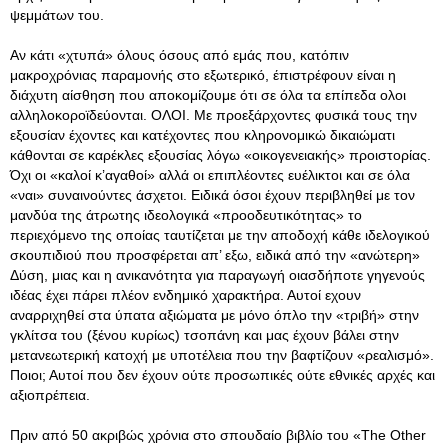
ψεμμάτων του.
Αν κάτι «χτυπά» όλους όσους από εμάς που, κατόπιν
μακροχρόνιας παραμονής στο εξωτερικό, έπιστρέφουν είναι η
διάχυτη αίσθηση που αποκομίζουμε ότι σε όλα τα επίπεδα ολοι
αλληλοκοροϊδεύονται. ΟΛΟΙ. Με προεξάρχοντες φυσικά τους την
εξουσίαν έχοντες και κατέχοντες που κληρονομικώ δικαιώματι
κάθονται σε καρέκλες εξουσίας λόγω «οικογενειακής» προιστορίας.
Όχι οι «καλοί κ’αγαθοί» αλλά οι επιπλέοντες ευέλικτοι και σε όλα
«ναι» συναινούντες άσχετοι. Ειδικά όσοι έχουν περιβληθεί με τον
μανδύα της άτρωτης ιδεολογικά «προοδευτικότητας» το
περιεχόμενο της οποίας ταυτίζεται με την αποδοχή κάθε ιδελογικού
σκουπιδιού που προσφέρεται απ’ εξω, ειδικά από την «ανώτερη»
Δύση, μιας και η ανικανότητα για παραγωγή οιασδήποτε γηγενούς
ιδέας έχει πάρει πλέον ενδημικό χαρακτήρα. Αυτοί εχουν
αναρριχηθεί στα ύπατα αξιώματα με μόνο όπλο την «τριβή» στην
γκλίτσα του (ξένου κυρίως) τσοπάνη και μας έχουν βάλει στην
μετανεωτερική κατοχή με υποτέλεια που την βαφτίζουν «ρεαλισμό».
Ποιοι; Αυτοί που δεν έχουν ούτε προσωπικές ούτε εθνικές αρχές και
αξιοπρέπεια.
Πριν από 50 ακριβώς χρόνια στο σπουδαίο βιβλίο του «The Other