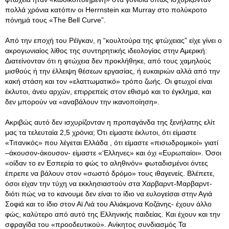
πολλά χρόνια κατόπιν οι Herrnstein και Murray στο πολύκροτο
πόνημά τους «The Bell Curve”.
Από την εποχή του Ρέϊγκαν, η “κουλτούρα της φτώχειας” είχε γίνει ο
ακρογωνιαίος λίθος της συντηρητικής ιδεολογίας στην Αμερική:
Διατείνονταν ότι η φτώχεια δεν προκλήθηκε, από τους χαμηλούς
μισθούς ή την έλλειψη θέσεων εργασίας, ή ευκαιριών αλλά από την
κακή στάση και τον «ελαττωματικό» τρόπο ζωής. Οι φτωχοί είναι
έκλυτοι, άνευ αρχών, επιρρεπείς στον εθισμό και το έγκλημα, και
δεν μπορούν να «αναβάλουν την ικανοποίηση».
Ακριβώς αυτό δεν ισχυρίζονταν η προπαγάνδα της ξενήλατης ελίτ
μας τα τελευταία 2,5 χρόνια; Ότι είμαστε έκλυτοι, ότι είμαστε
«Τιτανικός» που λέγεται Ελλάδα , ότι είμαστε «πισωδρομικοί» γιατί
–άκουσον-άκουσον- είμαστε «‘Ελληνες» και όχι «Ευρωπαίοι». Όσοι
«οίδαν το εν Εσπερία το φώς το αληθινόν» φωταδισμένοι όντες
έπρεπε να βάλουν στον «σωστό δρόμο» τους ιθαγενείς. Βλέπετε,
όσοι είχαν την τύχη να εκκλησιαστούν στα Χαρβαρντ-Μαρβαρντ-
διότι πώς να το κανουμε δεν είναι το ίδιο να ευλογείσαι στην Αγιά
Σοφιά και το ίδιο στον Αϊ Λιά του Αλιάκμονα Κοζάνης- έχουν άλλο
φώς, καλύτερο από αυτό της Ελληνικής παιδείας. Και έχουν και την
σφραγίδα του «προοδευτικού». Ανίκητος συνδιασμός Τα