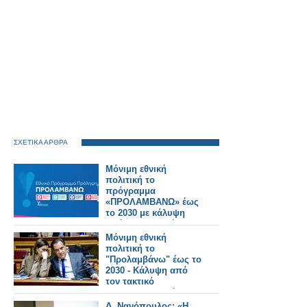
ΣΧΕΤΙΚΑ ΑΡΘΡΑ
Μόνιμη εθνική
πολιτική το
πρόγραμμα
«ΠΡΟΛΑΜΒΑΝΩ» έως
το 2030 με κάλυψη
από τον Τακτικό
Προϋπολογισμό
Μόνιμη εθνική
πολιτική το
"Προλαμβάνω" έως το
2030 - Κάλυψη από
τον τακτικό
προϋπολογισμό
Δ. Νανόπουλος: «Η