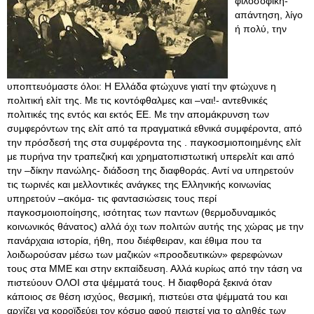
φιλοσοφική-
απάντηση, λίγο
ή πολύ, την
υποπτευόμαστε όλοι: Η Ελλάδα φτώχυνε γιατί την φτώχυνε η
πολιτική ελίτ της. Με τις κοντόφθαλμες και –ναι!- αντεθνικές
πολιτικές της εντός και εκτός ΕΕ. Με την απομάκρυνση των
συμφερόντων της ελίτ από τα πραγματικά εθνικά συμφέροντα, από
την πρόσδεσή της στα συμφέροντα της . παγκοσμιοποιημένης ελίτ
με πυρήνα την τραπεζική και χρηματοπιστωτική υπερελίτ και από
την –δίκην πανώλης- διάδοση της διαφθοράς. Αντί να υπηρετούν
τις τωρινές και μελλοντικές ανάγκες της Ελληνικής κοινωνίας
υπηρετούν –ακόμα- τις φαντασιώσεις τους περί
παγκοσμοιοποίησης, ισότητας των παντων (θερμοδυναμικός
κοινωνικός θάνατος) αλλά όχι των πολιτών αυτής της χώρας με την
πανάρχαια ιστορία, ήθη, που διέφθειραν, και έθιμα που τα
λοιδωρούσαν μέσω των μαζικών «προοδευτικών» φερεφώνων
τους στα ΜΜΕ και στην εκπαίδευση. Αλλά κυρίως από την τάση να
πιστεύουν ΟΛΟΙ στα ψέμματά τους. Η διαφθορά ξεκινά όταν
κάποιος σε θέση ισχύος, θεσμική, πιστεύει στα ψέμματά του και
αρχίζει να κοροϊδεύει τον κόσμο αφού πειστεί για το αληθές των