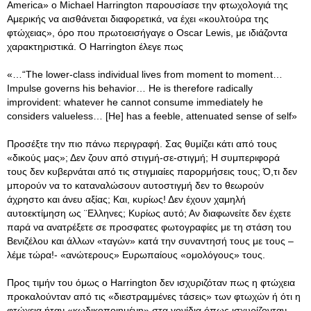
America» ο Michael Harrington παρουσίασε την φτωχολογιά της
Αμερικής να αισθάνεται διαφορετικά, να έχει «κουλτούρα της
φτώχειας», όρο που πρωτοεισήγαγε ο Oscar Lewis, με ιδιάζοντα
χαρακτηριστικά. Ο Harrington έλεγε πως
«…“The lower-class individual lives from moment to moment…
Impulse governs his behavior… He is therefore radically
improvident: whatever he cannot consume immediately he
considers valueless… [He] has a feeble, attenuated sense of self»
Προσέξτε την πιο πάνω περιγραφή. Σας θυμίζει κάτι από τους
«δικούς μας»; Δεν ζουν από στιγμή-σε-στιγμή; Η συμπεριφορά
τους δεν κυβερνάται από τις στιγμιαίες παρορμήσεις τους; Ό,τι δεν
μπορούν να το καταναλώσουν αυτοστιγμή δεν το θεωρούν
άχρηστο και άνευ αξίας; Και, κυρίως! Δεν έχουν χαμηλή
αυτοεκτίμηση ως ¨Ελληνες; Κυρίως αυτό; Αν διαφωνείτε δεν έχετε
παρά να ανατρέξετε σε προσφατες φωτογραφίες με τη στάση του
Βενιζέλου και άλλων «ταγών» κατά την συναντησή τους με τους –
λέμε τώρα!- «ανώτερους» Ευρωπαίους «ομολόγους» τους.
Προς τιμήν του όμως ο Harrington δεν ισχυριζόταν πως η φτώχεια
προκαλούνταν από τις «διεστραμμένες τάσεις» των φτωχών ή ότι η
φτώχεια ήταν «κωδικοποιημένη» στα γονίδια όπως ισχυρίζονταν