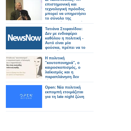
επιστημονική και
τεχνολογική πρόοδος
μπορεί να υπηρετήσει
το σύνολο της
ανθρωπότητας και όχι
μια μικρή ελίτ»
Τατιάνα Στεφανίδου:
Δεν με ενδιαφέρει
καθόλου η πολιτική -
Αυτό είναι μία
φούσκα, πρέπει να το
απαντήσω και να το
διαψεύσω
Η πολιτική
''κουτοπονηριά'', ο
καιροσκοπισμός, ο
λαϊκισμός και η
παραπλάνηση δεν
είναι ουσιώδης
πολιτική πράξη. Αυτά
Open: Νέα πολιτική
τα ζήσαμε και όλοι
εκπομπή ετοιμάζεται
λέμε ότι πρέπει να
για τη late night ζώνη
σταματήσουν.