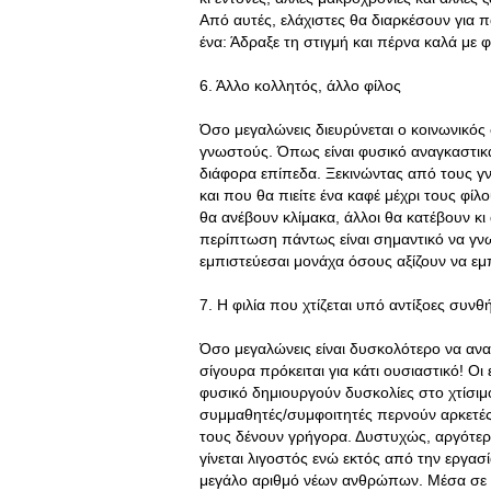
Από αυτές, ελάχιστες θα διαρκέσουν για π
ένα: Άδραξε τη στιγμή και πέρνα καλά με φί
6. Άλλο κολλητός, άλλο φίλος
Όσο μεγαλώνεις διευρύνεται ο κοινωνικός
γνωστούς. Όπως είναι φυσικό αναγκαστικά
διάφορα επίπεδα. Ξεκινώντας από τους 
και που θα πιείτε ένα καφέ μέχρι τους φί
θα ανέβουν κλίμακα, άλλοι θα κατέβουν κι
περίπτωση πάντως είναι σημαντικό να γνω
εμπιστεύεσαι μονάχα όσους αξίζουν να εμπ
7. Η φιλία που χτίζεται υπό αντίξοες συνθή
Όσο μεγαλώνεις είναι δυσκολότερο να αναπ
σίγουρα πρόκειται για κάτι ουσιαστικό! Οι
φυσικό δημιουργούν δυσκολίες στο χτίσιμο
συμμαθητές/συμφοιτητές περνούν αρκετές 
τους δένουν γρήγορα. Δυστυχώς, αργότερα
γίνεται λιγοστός ενώ εκτός από την εργα
μεγάλο αριθμό νέων ανθρώπων. Μέσα σε αυ