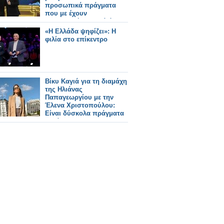
προσωπικά πράγματα
που με έχουν
στενοχωρήσει αλλά όχι
για φήμες»
«Η Ελλάδα ψηφίζει»: Η
φιλία στο επίκεντρο
Βίκυ Καγιά για τη διαμάχη
της Ηλιάνας
Παπαγεωργίου με την
Έλενα Χριστοπούλου:
Είναι δύσκολα πράγματα
αυτά - Το GNTM, δεν το
έχω δει καθόλου