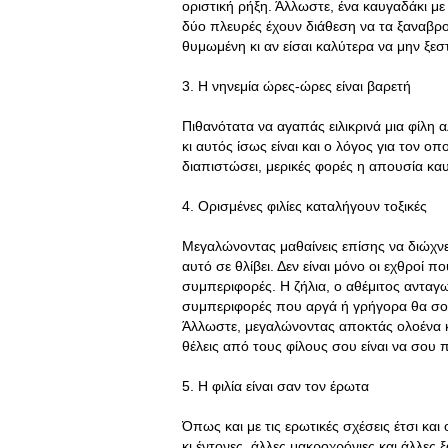
οριστική ρήξη. Άλλωστε, ένα καυγαδάκι με 
δύο πλευρές έχουν διάθεση να τα ξαναβρο
θυμωμένη κι αν είσαι καλύτερα να μην ξεστ
3. Η νηνεμία ώρες-ώρες είναι βαρετή
Πιθανότατα να αγαπάς ειλικρινά μια φίλη 
κι αυτός ίσως είναι και ο λόγος για τον ο
διαπιστώσει, μερικές φορές η απουσία καυ
4. Ορισμένες φιλίες καταλήγουν τοξικές
Μεγαλώνοντας μαθαίνεις επίσης να διώχνε
αυτό σε θλίβει. Δεν είναι μόνο οι εχθροί 
συμπεριφορές. Η ζήλια, ο αθέμιτος ανταγω
συμπεριφορές που αργά ή γρήγορα θα σου
Άλλωστε, μεγαλώνοντας αποκτάς ολοένα κα
θέλεις από τους φίλους σου είναι να σου
5. Η φιλία είναι σαν τον έρωτα
Όπως και με τις ερωτικές σχέσεις έτσι και 
κι έντονες, άλλες μακροχρόνιες και άλλε