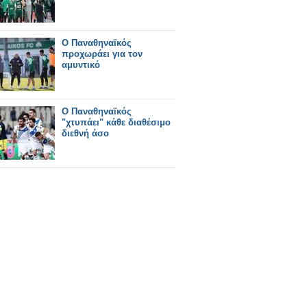
Ο Παναθηναϊκός
προχωράει για τον
αμυντικό
Ο Παναθηναϊκός
"χτυπάει" κάθε διαθέσιμο
διεθνή άσο