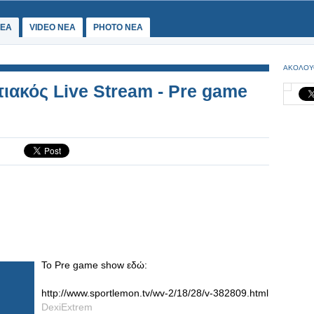
ΕΑ
VIDEO NEA
PHOTO NEA
ΑΚΟΛΟΥ
ιακός Live Stream - Pre game
To Pre game show εδώ:
http://www.sportlemon.tv/wv-2/18/28/v-382809.html
DexiExtrem