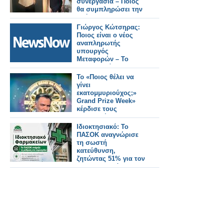
συνεργασία – Ποιος
θα συμπληρώσει την
ομάδα;
Γιώργος Κώτσηρας:
Ποιος είναι ο νέος
αναπληρωτής
υπουργός
Μεταφορών – Το
βιογραφικό του.
Το «Ποιος θέλει να
γίνει
εκατομμυριούχος;»
Grand Prize Week»
κέρδισε τους
τηλεθεατές...
Ιδιοκτησιακό: Το
ΠΑΣΟΚ αναγνώρισε
τη σωστή
κατεύθυνση,
ζητώντας 51% για τον
φαρμακοποιό