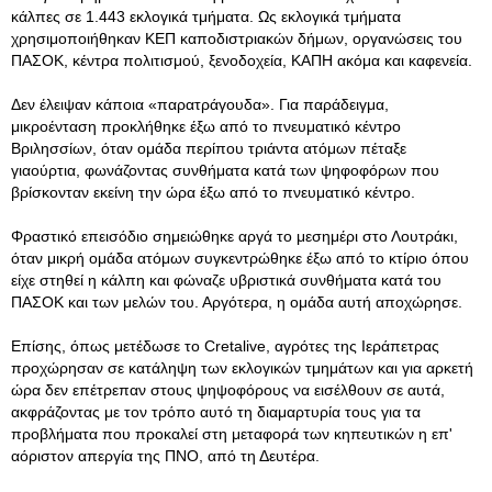
κάλπες σε 1.443 εκλογικά τμήματα. Ως εκλογικά τμήματα
χρησιμοποιήθηκαν ΚΕΠ καποδιστριακών δήμων, οργανώσεις του
ΠΑΣΟΚ, κέντρα πολιτισμού, ξενοδοχεία, ΚΑΠΗ ακόμα και καφενεία.
Δεν έλειψαν κάποια «παρατράγουδα». Για παράδειγμα,
μικροένταση προκλήθηκε έξω από το πνευματικό κέντρο
Βριλησσίων, όταν ομάδα περίπου τριάντα ατόμων πέταξε
γιαούρτια, φωνάζοντας συνθήματα κατά των ψηφοφόρων που
βρίσκονταν εκείνη την ώρα έξω από το πνευματικό κέντρο.
Φραστικό επεισόδιο σημειώθηκε αργά το μεσημέρι στο Λουτράκι,
όταν μικρή ομάδα ατόμων συγκεντρώθηκε έξω από το κτίριο όπου
είχε στηθεί η κάλπη και φώναζε υβριστικά συνθήματα κατά του
ΠΑΣΟΚ και των μελών του. Αργότερα, η ομάδα αυτή αποχώρησε.
Επίσης, όπως μετέδωσε το Cretalive, αγρότες της Ιεράπετρας
προχώρησαν σε κατάληψη των εκλογικών τμημάτων και για αρκετή
ώρα δεν επέτρεπαν στους ψηψοφόρους να εισέλθουν σε αυτά,
ακφράζοντας με τον τρόπο αυτό τη διαμαρτυρία τους για τα
προβλήματα που προκαλεί στη μεταφορά των κηπευτικών η επ'
αόριστον απεργία της ΠΝΟ, από τη Δευτέρα.