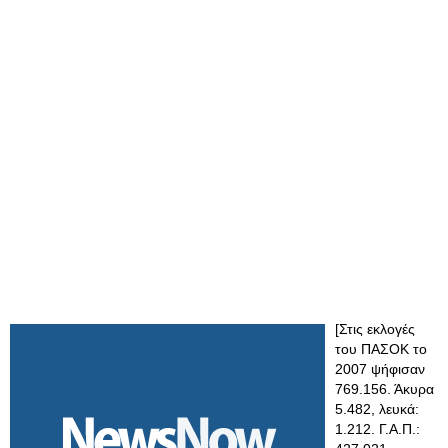
[Στις εκλογές
του ΠΑΣΟΚ το
2007 ψήφισαν
769.156. Άκυρα
5.482, λευκά:
1.212. Γ.Α.Π.: