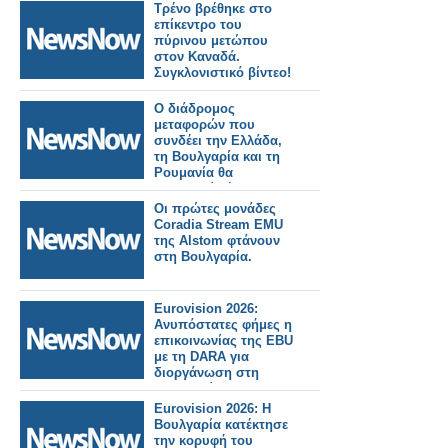
Τρένο βρέθηκε στο
επίκεντρο του
πύρινου μετώπου
στον Καναδά.
Συγκλονιστικό βίντεο!
Ο διάδρομος
μεταφορών που
συνδέει την Ελλάδα,
τη Βουλγαρία και τη
Ρουμανία θα
επεκταθεί μέχρι την
Ουκρανία.
Οι πρώτες μονάδες
Coradia Stream EMU
της Alstom φτάνουν
στη Βουλγαρία.
Eurovision 2026:
Ανυπόστατες φήμες η
επικοινωνίας της EBU
με τη DARA για
διοργάνωση στη
Βουλγαρία...
Eurovision 2026: Η
Βουλγαρία κατέκτησε
την κορυφή του