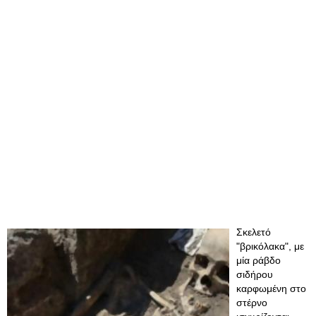
Σκελετό
"βρικόλακα", με
μία ράβδο
σιδήρου
καρφωμένη στο
στέρνο