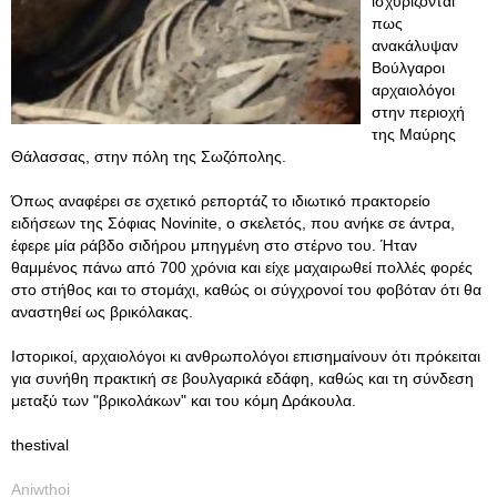
ισχυρίζονται
πως
ανακάλυψαν
Βούλγαροι
αρχαιολόγοι
στην περιοχή
της Μαύρης
Θάλασσας, στην πόλη της Σωζόπολης.
Όπως αναφέρει σε σχετικό ρεπορτάζ το ιδιωτικό πρακτορείο
ειδήσεων της Σόφιας Novinite, ο σκελετός, που ανήκε σε άντρα,
έφερε μία ράβδο σιδήρου μπηγμένη στο στέρνο του. Ήταν
θαμμένος πάνω από 700 χρόνια και είχε μαχαιρωθεί πολλές φορές
στο στήθος και το στομάχι, καθώς οι σύγχρονοί του φοβόταν ότι θα
αναστηθεί ως βρικόλακας.
Ιστορικοί, αρχαιολόγοι κι ανθρωπολόγοι επισημαίνουν ότι πρόκειται
για συνήθη πρακτική σε βουλγαρικά εδάφη, καθώς και τη σύνδεση
μεταξύ των "βρικολάκων" και του κόμη Δράκουλα.
thestival
Aniwthoi