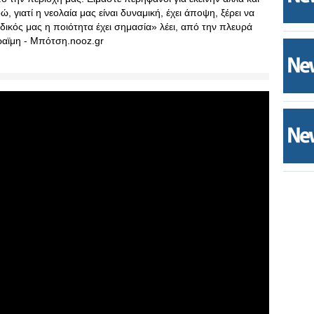
ώ, γιατί η νεολαία μας είναι δυναμική, έχει άποψη, ξέρει να
δικός μας η ποιότητα έχει σημασία» λέει, από την πλευρά
ραϊμη - Μπότση.nooz.gr