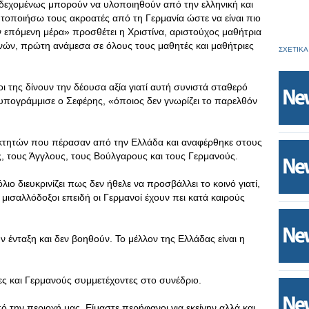
νδεχομένως μπορούν να υλοποιηθούν από την ελληνική και
ητοποιήσω τους ακροατές από τη Γερμανία ώστε να είναι πιο
ην επόμενη μέρα» προσθέτει η Χριστίνα, αριστούχος μαθήτρια
ών, πρώτη ανάμεσα σε όλους τους μαθητές και μαθήτριες
ΣΧΕΤΙΚΑ
οι της δίνουν την δέουσα αξία γιατί αυτή συνιστά σταθερό
ως υπογράμμισε ο Σεφέρης, «όποιος δεν γνωρίζει το παρελθόν
τακτητών που πέρασαν από την Ελλάδα και αναφέρθηκε στους
, τους Άγγλους, τους Βούλγαρους και τους Γερμανούς.
ο διευκρινίζει πως δεν ήθελε να προσβάλλει το κοινό γιατί,
 μισαλλόδοξοι επειδή οι Γερμανοί έχουν πει κατά καιρούς
ένταξη και δεν βοηθούν. Το μέλλον της Ελλάδας είναι η
ς και Γερμανούς συμμετέχοντες στο συνέδριο.
πό την περιοχή μας. Είμαστε περήφανοι για εκείνην αλλά και