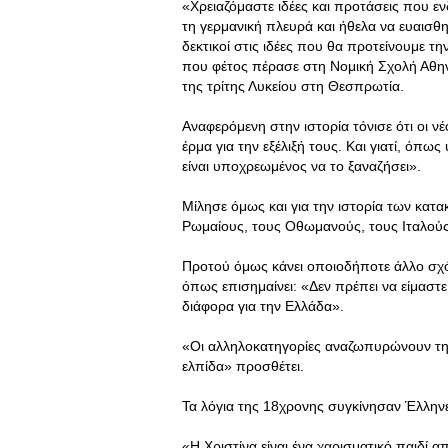
«Χρειαζόμαστε ιδέες και προτάσεις που ε
τη γερμανική πλευρά και ήθελα να ευαισθ
δεκτικοί στις ιδέες που θα προτείνουμε τ
που φέτος πέρασε στη Νομική Σχολή Αθην
της τρίτης Λυκείου στη Θεσπρωτία.
Αναφερόμενη στην ιστορία τόνισε ότι οι νέ
έρμα για την εξέλιξή τους. Και γιατί, όπ
είναι υποχρεωμένος να το ξαναζήσει».
Μίλησε όμως και για την ιστορία των κα
Ρωμαίους, τους Οθωμανούς, τους Ιταλούς
Προτού όμως κάνει οποιοδήποτε άλλο σχόλι
όπως επισημαίνει: «Δεν πρέπει να είμαστε
διάφορα για την Ελλάδα».
«Οι αλληλοκατηγορίες αναζωπυρώνουν την 
ελπίδα» προσθέτει.
Τα λόγια της 18χρονης συγκίνησαν Έλληνε
«Η Χριστίνα είναι ένα χαρισματικό παιδί α