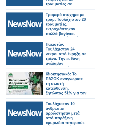
τραυματίες σε
σύγκρουση τρένου
και λεωφορείου στη
Τρομερό ατύχημα με
Ζιμπάμπουε.
τραμ: Τουλάχιστον 20
τραυματίες,
εκτροχιάστηκαν
πολλά βαγόνια.
Σοκαριστικές εικόνες.
Πακιστάν:
Τουλάχιστον 24
νεκροί από έκρηξη σε
τρένο. Tην ευθύνη
ανέλαβαν
αυτονομιστές
μαχητές.
Ιδιοκτησιακό: Το
ΠΑΣΟΚ αναγνώρισε
τη σωστή
κατεύθυνση,
ζητώντας 51% για τον
φαρμακοποιό
Τουλάχιστον 10
άνθρωποι
αρρώστησαν μετά
από παράξενη
«μυρωδιά πιπεριού»
μέσα σε κινούμενο
τρένο στην Ιαπωνία.