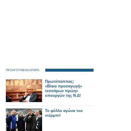
τουρισμό και ο
κομβικός ρόλος της
Βόρειας Ελλάδας
ΠΡΟΗΓΟΥΜΕΝΑ ΑΡΘΡΑ
Πρωτόπαππας:
«Βίαια προσαγωγή»
τεσσάρων πρώην
υπουργών της Ν.Δ!
Το φύλλο αγώνα του
ντέρμπι!