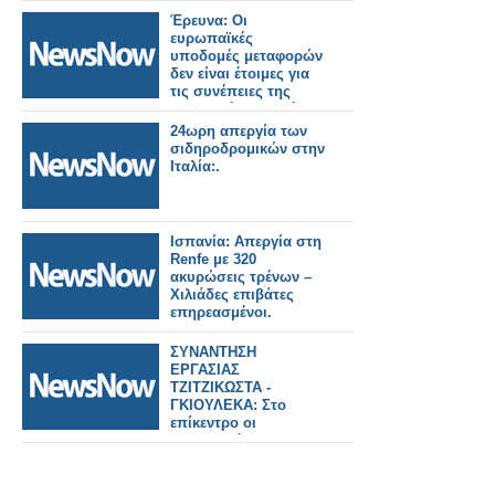
ΑΙΜΑΤΟΒΑΜΕΝΗ
Έρευνα: Οι
ΑΠΕΡΓΙΑ ΤΩΝ
ευρωπαϊκές
ΚΑΠΝΕΡΓΑΤΩΝ (1926)
υποδομές μεταφορών
ΤΗΣ ΠΟΛΗΣ ΜΑΣ
δεν είναι έτοιμες για
τις συνέπειες της
κλιματικής αλλαγής.
24ωρη απεργία των
σιδηροδρομικών στην
Ιταλία:.
Ισπανία: Απεργία στη
Renfe με 320
ακυρώσεις τρένων –
Χιλιάδες επιβάτες
επηρεασμένοι.
ΣΥΝΑΝΤΗΣΗ
ΕΡΓΑΣΙΑΣ
ΤΖΙΤΖΙΚΩΣΤΑ -
ΓΚΙΟΥΛΕΚΑ: Στο
επίκεντρο οι
προτεραιότητες της
ΕΕ για τα μεγάλα έργα
υποδομών και
μεταφορών, τον