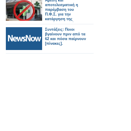
Άμεση και
αποτελεσματική η
παρέμβαση του
Π.Φ.Σ. για την
κατάργηση της
παράνομης χρήσης
του πράσινου
Συντάξεις: Ποιοι
σταυρού από
βγαίνουν πριν από τα
καταστήματα
62 και πόσα παίρνουν
HONDOS CENTER
[πίνακες].