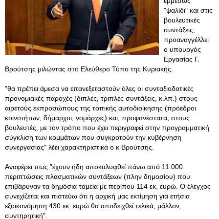
εμμέσως
"ψαλίδι" και στις
βουλευτικές
συντάξεις,
προαναγγέλλει
ο υπουργός
Εργασίας Γ.
Βρούτσης μιλώντας στο Ελεύθερο Τύπο της Κυριακής.
"θα πρέπει άμεσα να επανεξεταστούν όλες οι συνταξιοδοτικές
προνομιακές παροχές (διπλές, τριπλές συντάξεις, κ.λπ.) στους
αιρετούς εκπροσώπους της τοπικής αυτοδιοίκησης (πρόεδροι
κοινοτήτων, δήμαρχοι, νομάρχες) και, προφανέστατα, στους
βουλευτές, με τον τρόπο που έχει περιγραφεί στην προγραμματική
σύγκλιση των κομμάτων που συγκροτούν την κυβέρνηση
συνεργασίας" λέει χαρακτηριστικά ο κ Βρούτσης.
Αναφέρει πως "έχουν ήδη αποκαλυφθεί πάνω από 11.000
περιπτώσεις πλασματικών συντάξεων (πλην δημοσίου) που
επιβάρυναν τα δημόσια ταμεία με περίπου 114 εκ. ευρώ. Ο έλεγχος
συνεχίζεται και πιστεύω ότι η αρχική μας εκτίμηση για ετήσια
εξοικονόμηση 430 εκ. ευρώ θα αποδειχθεί τελικά, μάλλον,
συντηρητική".