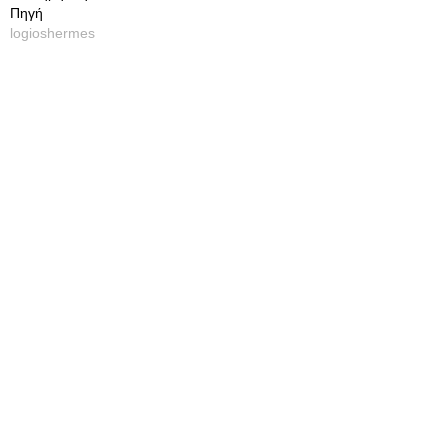
Πηγή
logioshermes