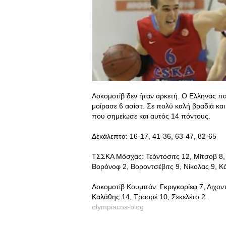
Λοκομοτίβ δεν ήταν αρκετή. Ο Ελληνας πα
μοίρασε 6 ασίστ. Σε πολύ καλή βραδιά κα
που σημείωσε και αυτός 14 πόντους.
Δεκάλεπτα: 16-17, 41-36, 63-47, 82-65
ΤΣΣΚΑ Μόσχας: Τεόντοσιτς 12, Μίτσοβ 8, 
Βορόνοφ 2, Βοροντσέβιτς 9, Νίκολας 9, Κ
Λοκομοτίβ Κουμπάν: Γκριγκορίεφ 7, Λιχοντέ
Καλάθης 14, Τραορέ 10, Σεκελέτο 2.
olympiacos-blog