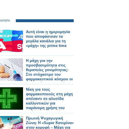
 ΑΡΘΡΑ
Αυτή είναι η ημερομηνία
που αποφάσισαν τα
μεγάλα κανάλια για τη
«μάχη» της prime time
Η μάχη για την
προσβασιμότητα στις
θεραπείες γονιμότητας:
Στο στόχαστρο του
φαρμακευτικού κόσμου οι
πρακτικές της εταιρείας
Merck
Νίκη για τους
φαρμακοποιούς στη μάχη
απέναντι σε αλυσίδα
καλλυντικών για
παράνομη χρήση του
πράσινου σταυρού
Πρωινή Ψυχαγωγική
Ζώνη: Η «Super Κατερίνα»
στην κορυφή – Μάχη για