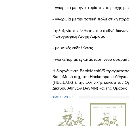
- γνωριμία με την ιστορία της περιοχής με
- γνωριμία με την τοπική πολιτιστική παρά
- φιλοξενία της έκθεσης του διεθνή διαγω
Φωτογραφική Λέσχη Λάρισας
- μουσικές εκδηλώσεις
- workshop με εγκατάσταση νέου ασύρμα
Η διοργάνωση BattleMeshV5 πραγματοποιεί
BattleMesh.org, του Hackerspace Αθήνας
(HEL.L.U.G.), της ελληνικής κοινότητας 
Δικτύου Αθηνών (AWMN) και της Ομάδας S
ΦΩΤΟΓΡΑΦΙΕΣ