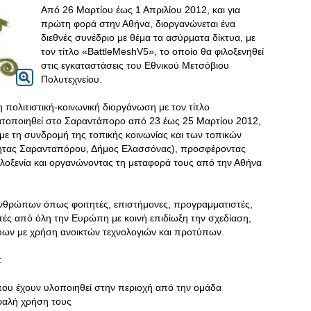
Από 26 Μαρτίου έως 1 Απριλίου 2012, και για
πρώτη φορά στην Αθήνα, διοργανώνεται ένα
διεθνές συνέδριο με θέμα τα ασύρματα δίκτυα, με
τον τίτλο «BattleMeshV5», το οποίο θα φιλοξενηθεί
στις εγκαταστάσεις του Εθνικού Μετσόβιου
Πολυτεχνείου.
πολιτιστική-κοινωνική διοργάνωση με τον τίτλο
τοποιηθεί στο Σαραντάπορο από 23 έως 25 Μαρτίου 2012,
 με τη συνδρομή της τοπικής κοινωνίας και των τοπικών
τητας Σαρανταπόρου, Δήμος Ελασσόνας), προσφέροντας
ιλοξενία και οργανώνοντας τη μεταφορά τους από την Αθήνα
ανθρώπων όπως φοιτητές, επιστήμονες, προγραμματιστές,
στές από όλη την Ευρώπη με κοινή επιδίωξη την σχεδίαση,
ύων με χρήση ανοικτών τεχνολογιών και προτύπων.
:
 που έχουν υλοποιηθεί στην περιοχή από την ομάδα
σφαλή χρήση τους