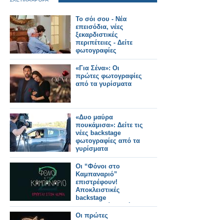
Το σόι σου - Νέα
επεισόδια, νέες
ξεκαρδιστικές
περιπέτειες - Δείτε
φωτογραφίες
«Για Σένα»: Οι
πρώτες φωτογραφίες
από τα γυρίσματα
«Δυο μαύρα
πουκάμισα»: Δείτε τις
νέες backstage
φωτογραφίες από τα
γυρίσματα
Οι “Φόνοι στο
Καμπαναριό”
επιστρέφουν!
Αποκλειστικές
backstage
φωτογραφίες από τα
γυρίσματα!
Οι πρώτες