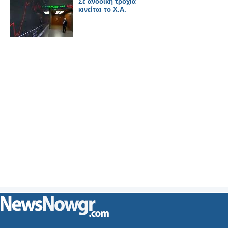
Σε ανοδική τροχιά
κινείται το Χ.Α.