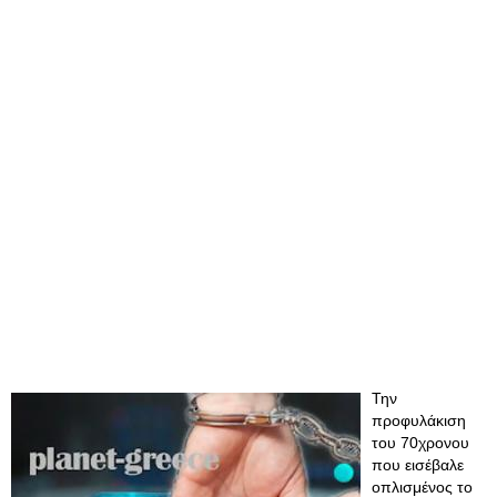
Την
προφυλάκιση
του 70χρονου
που εισέβαλε
οπλισμένος το