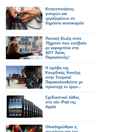
Κινητοποιήσεις
γιατρών και
εργαζομένων σε
δημόσια νοσοκομεία
Ποινική δίωξη στον
70χρονο που εισέβαλε
με καραμπίνα στη
ΔΟΥ Αγίας
Παρασκευής!
H πρόβα της
Κουρδικής Άνοιξης
στην Τουρκία!
Παρακολουθείστε με
προσοχή το έργο...
Σχεδιαστικό λάθος
στο νέο iPad της
Apple
Ολοκληρώθηκε η
συγκέντρωση του