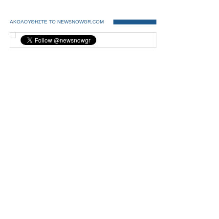
ΑΚΟΛΟΥΘΗΣΤΕ ΤΟ NEWSNOWGR.COM