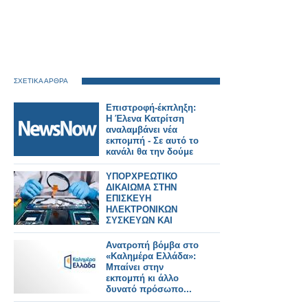
ΣΧΕΤΙΚΑ ΑΡΘΡΑ
Επιστροφή-έκπληξη:
Η Έλενα Κατρίτση
αναλαμβάνει νέα
εκπομπή - Σε αυτό το
κανάλι θα την δούμε
ΥΠΟΡΧΡΕΩΤΙΚΟ
ΔΙΚΑΙΩΜΑ ΣΤΗΝ
ΕΠΙΣΚΕΥΗ
ΗΛΕΚΤΡΟΝΙΚΩΝ
ΣΥΣΚΕΥΩΝ ΚΑΙ
SPARTPHONES ΣΤΗΝ
ΕΛΛΑΔΑ
Ανατροπή βόμβα στο
«Καλημέρα Ελλάδα»:
Μπαίνει στην
εκπομπή κι άλλο
δυνατό πρόσωπο...