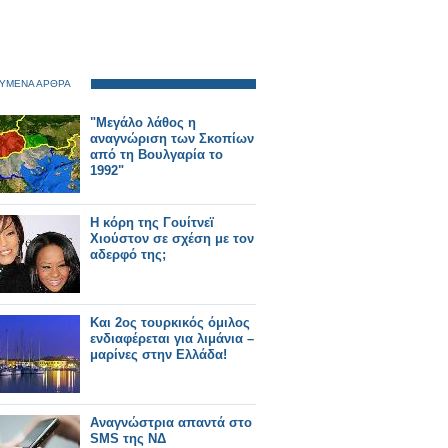
ΥΜΕΝΑ ΑΡΘΡΑ
"Μεγάλο λάθος η
αναγνώριση των Σκοπίων
από τη Βουλγαρία το
1992"
Η κόρη της Γουίτνεϊ
Χιούστον σε σχέση με τον
αδερφό της;
Και 2ος τουρκικός όμιλος
ενδιαφέρεται για λιμάνια –
μαρίνες στην Ελλάδα!
Αναγνώστρια απαντά στο
SMS της ΝΔ