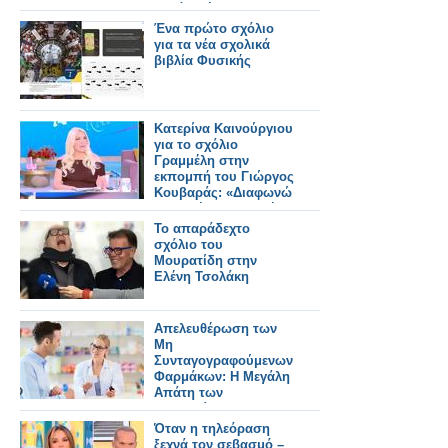
εμφάνισή του
Ένα πρώτο σχόλιο
για τα νέα σχολικά
βιβλία Φυσικής
Κατερίνα Καινούργιου
για το σχόλιο
Γραμμέλη στην
εκπομπή του Γιώργος
Κουβαράς: «Διαφωνώ
με τη λέξη “θλιβερή”»
Το απαράδεχτο
σχόλιο του
Μουρατίδη στην
Ελένη Τσολάκη
Απελευθέρωση των
Μη
Συνταγογραφούμενων
Φαρμάκων: Η Μεγάλη
Απάτη των
Μνημονίων
Όταν η τηλεόραση
ξεχνά τον σεβασμό –