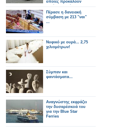
οποίες προκαλούν
μεγάλη συγκίνηση!
Πέρασε η δανειακή
σύμβαση με 213 "ναι"
...
Νυφικό με ουρά... 2,75
χιλιομέτρων!
Σύμπαν και
φαντάσματα...
Αναγνώστης εκφράζει
την δυσαρέσκειά του
για την Blue Star
Ferries