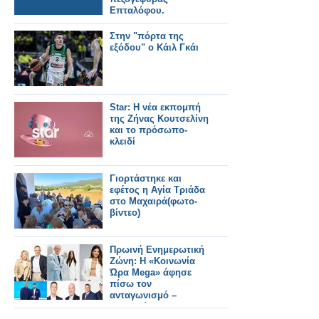
Επταλόφου.
Στην "πόρτα της
εξόδου" ο Κάιλ Γκάι
Star: Η νέα εκπομπή
της Ζήνας Κουτσελίνη
και το πρόσωπο-
κλειδί
Γιορτάστηκε και
εφέτος η Αγία Τριάδα
στο Μαχαιρά(φωτο-
βίντεο)
Πρωινή Ενημερωτική
Ζώνη: Η «Κοινωνία
Ώρα Mega» άφησε
πίσω τον
ανταγωνισμό –
Κατρακύλα για
«Καλημέρα Ελλάδα»