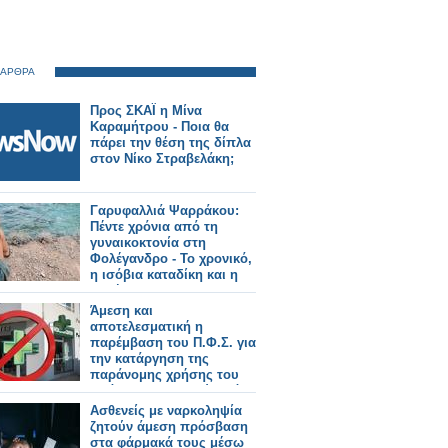
 ΑΡΘΡΑ
Προς ΣΚΑΪ η Μίνα
Καραμήτρου - Ποια θα
πάρει την θέση της δίπλα
στον Νίκο Στραβελάκη;
Γαρυφαλλιά Ψαρράκου:
Πέντε χρόνια από τη
γυναικοκτονία στη
Φολέγανδρο - Το χρονικό,
η ισόβια καταδίκη και η
συζήτηση που
συνεχίζεται
Άμεση και
αποτελεσματική η
παρέμβαση του Π.Φ.Σ. για
την κατάργηση της
παράνομης χρήσης του
πράσινου σταυρού από
καταστήματα HONDOS
Ασθενείς με ναρκοληψία
CENTER
ζητούν άμεση πρόσβαση
στα φάρμακά τους μέσω