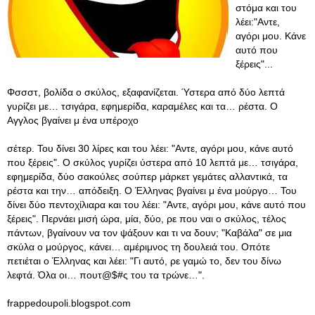
στόμα και του
λέει:"Αντε,
αγόρι μου. Κάνε
αυτό που
ξέρεις"...
Φσσστ, βολίδα ο σκύλος, εξαφανίζεται. Ύστερα από δύο λεπτά
γυρίζει με… τσιγάρα, εφημερίδα, καραμέλες και τα… ρέστα. Ο
Αγγλος βγαίνει μ ένα υπέροχο
σέτερ. Του δίνει 30 λίρες και του λέει: "Αντε, αγόρι μου, κάνε αυτό
που ξέρεις". Ο σκύλος γυρίζει ύστερα από 10 λεπτά με… τσιγάρα,
εφημερίδα, δύο σακούλες σούπερ μάρκετ γεμάτες αλλαντικά, τα
ρέστα και την… απόδειξη. Ο Έλληνας βγαίνει μ ένα μούργο… Του
δίνει δύο πεντοχίλιαρα και του λέει: "Αντε, αγόρι μου, κάνε αυτό που
ξέρεις". Περνάει μισή ώρα, μία, δύο, ρε που ναι ο σκύλος, τέλος
πάντων, βγαίνουν να τον ψάξουν και τι να δουν; "Καβάλα" σε μια
σκύλα ο μούργος, κάνει… αμέριμνος τη δουλειά του. Οπότε
πετιέται ο Έλληνας και λέει: "Γι αυτό, ρε γαμώ το, δεν του δίνω
λεφτά. Όλα οι… πουτ@$#ς του τα τρώνε…".
frappedoupoli.blogspot.com