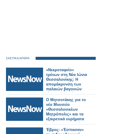
ΣΧΕΤΙΚΑ ΑΡΘΡΑ
«Νεκροταφείο»
τρένων στη Νέα Ιώνια
Θεσσαλονίκης: Η
απομάκρυνση των
παλαιών βαγονιών
είναι χρόνιο αίτημα
των κατοίκων.
Ο Μητσοτάκης για το
νέο Μουσείο
«Θεσσαλονικέων
Μητρόπολις» και τα
εξαιρετικά ευρήματα
από τις ανασκαφές
για την κατασκευή
Έβρος: «Έσπασαν»
του Μετρό.