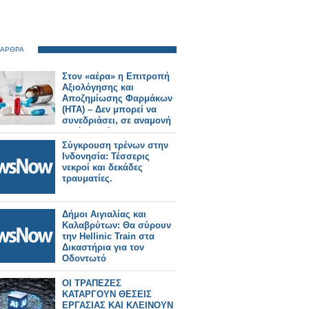
 ΑΡΘΡΑ
Στον «αέρα» η Επιτροπή
Αξιολόγησης και
Αποζημίωσης Φαρμάκων
(ΗΤΑ) – Δεν μπορεί να
συνεδριάσει, σε αναμονή
δεκάδες φάκελοι
φαρμάκων
Σύγκρουση τρένων στην
Ινδονησία: Τέσσερις
νεκροί και δεκάδες
τραυματίες.
Δήμοι Αιγιαλίας και
Καλαβρύτων: Θα σύρουν
την Hellinic Train στα
Δικαστήρια για τον
Οδοντωτό
ΟΙ ΤΡΑΠΕΖΕΣ
ΚΑΤΑΡΓΟΥΝ ΘΕΣΕΙΣ
ΕΡΓΑΣΙΑΣ ΚΑΙ ΚΛΕΙΝΟΥΝ