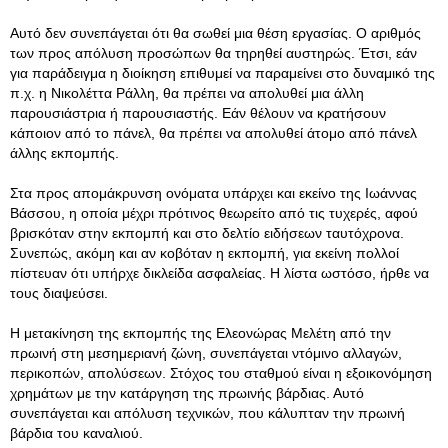
Αυτό δεν συνεπάγεται ότι θα σωθεί μια θέση εργασίας. Ο αριθμός
των προς απόλυση προσώπων θα τηρηθεί αυστηρώς. Έτσι, εάν
για παράδειγμα η διοίκηση επιθυμεί να παραμείνει στο δυναμικό της
π.χ. η Νικολέττα Ράλλη, θα πρέπει να απολυθεί μια άλλη
παρουσιάστρια ή παρουσιαστής. Εάν θέλουν να κρατήσουν
κάποιον από το πάνελ, θα πρέπει να απολυθεί άτομο από πάνελ
άλλης εκπομπής.
Στα προς απομάκρυνση ονόματα υπάρχει και εκείνο της Ιωάννας
Βάσσου, η οποία μέχρι πρότινος θεωρείτο από τις τυχερές, αφού
βρισκόταν στην εκπομπή και στο δελτίο ειδήσεων ταυτόχρονα.
Συνεπώς, ακόμη και αν κοβόταν η εκπομπή, για εκείνη πολλοί
πίστευαν ότι υπήρχε δικλείδα ασφαλείας. Η λίστα ωστόσο, ήρθε να
τους διαψεύσει.
Η μετακίνηση της εκπομπής της Ελεονώρας Μελέτη από την
πρωινή στη μεσημεριανή ζώνη, συνεπάγεται ντόμινο αλλαγών,
περικοπών, απολύσεων. Στόχος του σταθμού είναι η εξοικονόμηση
χρημάτων με την κατάργηση της πρωινής βάρδιας. Αυτό
συνεπάγεται και απόλυση τεχνικών, που κάλυπταν την πρωινή
βάρδια του καναλιού.