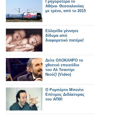
Γρηγορότερα το
Αθήνα- Θεσσαλονίκη
με τρένο, από το 2015
Ελληνίδα γέννησε
δίδυμα από
διαφορετικό πατέρα!
Δείτε ΟΛΟΚΛΗΡΟ το
χθεσινό επεισόδιο
του Αλ Τσαντίρι
Νιούζ! (Video)
Ο Ρομπέρτο Μπενίνι
Επίτιμος Διδάκτορας
του ΑΠΘ!