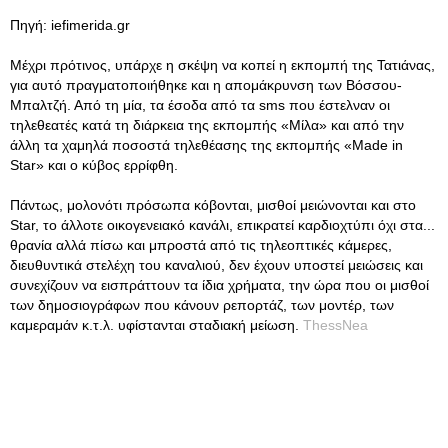
Πηγή: iefimerida.gr
Μέχρι πρότινος, υπάρχε η σκέψη να κοπεί η εκπομπή της Τατιάνας,
για αυτό πραγματοποιήθηκε και η απομάκρυνση των Βόσσου-
Μπαλτζή. Από τη μία, τα έσοδα από τα sms που έστελναν οι
τηλεθεατές κατά τη διάρκεια της εκπομπής «Μίλα» και από την
άλλη τα χαμηλά ποσοστά τηλεθέασης της εκπομπής «Μade in
Star» και ο κύβος ερρίφθη.
Πάντως, μολονότι πρόσωπα κόβονται, μισθοί μειώνονται και στο
Star, το άλλοτε οικογενειακό κανάλι, επικρατεί καρδιοχτύπι όχι στα...
θρανία αλλά πίσω και μπροστά από τις τηλεοπτικές κάμερες,
διευθυντικά στελέχη του καναλιού, δεν έχουν υποστεί μειώσεις και
συνεχίζουν να εισπράττουν τα ίδια χρήματα, την ώρα που οι μισθοί
των δημοσιογράφων που κάνουν ρεπορτάζ, των μοντέρ, των
καμεραμάν κ.τ.λ. υφίστανται σταδιακή μείωση.
ThessNea