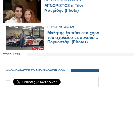
ΠΡΟΗΓΟΥΜΕΝΟ ΑΡΘΡΟ
ΑΓΝΩΡΙΣΤΟΣ ο Τόνι
Μαυρίδης (Photo)
ΕΠΟΜΕΝΟ ΑΡΘΡΟ
Μαθητής θα πάει στο χορό
του σχολείου με συνοδό...
Πορνοστάρ! (Photos)
ΣΧΟΛΙΑΣΤΕ
ΑΚΟΛΟΥΘΗΣΤΕ ΤΟ NEWSNOWGR.COM