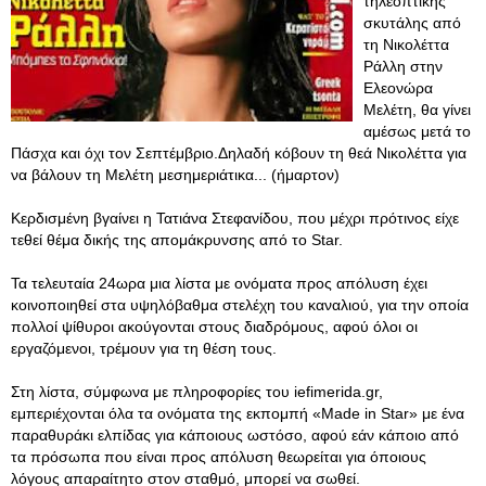
τηλεοπτικής
σκυτάλης από
τη Νικολέττα
Ράλλη στην
Ελεονώρα
Μελέτη, θα γίνει
αμέσως μετά το
Πάσχα και όχι τον Σεπτέμβριο.Δηλαδή κόβουν τη θεά Νικολέττα για
να βάλουν τη Μελέτη μεσημεριάτικα... (ήμαρτον)
Κερδισμένη βγαίνει η Τατιάνα Στεφανίδου, που μέχρι πρότινος είχε
τεθεί θέμα δικής της απομάκρυνσης από το Star.
Τα τελευταία 24ωρα μια λίστα με ονόματα προς απόλυση έχει
κοινοποιηθεί στα υψηλόβαθμα στελέχη του καναλιού, για την οποία
πολλοί ψίθυροι ακούγονται στους διαδρόμους, αφού όλοι οι
εργαζόμενοι, τρέμουν για τη θέση τους.
Στη λίστα, σύμφωνα με πληροφορίες του iefimerida.gr,
εμπεριέχονται όλα τα ονόματα της εκπομπή «Made in Star» με ένα
παραθυράκι ελπίδας για κάποιους ωστόσο, αφού εάν κάποιο από
τα πρόσωπα που είναι προς απόλυση θεωρείται για όποιους
λόγους απαραίτητο στον σταθμό, μπορεί να σωθεί.