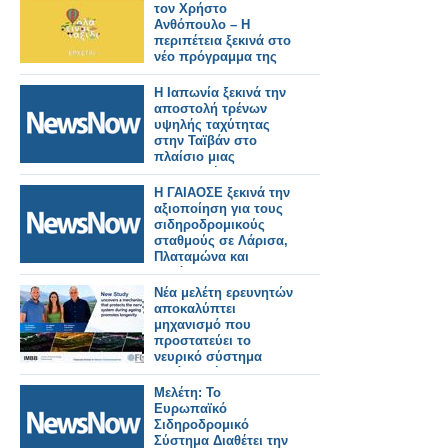
τον Χρήστο
Ανθόπουλο – Η
περιπέτεια ξεκινά στο
νέο πρόγραμμα της
ΕΡΤ
Η Ιαπωνία ξεκινά την
αποστολή τρένων
υψηλής ταχύτητας
στην Ταϊβάν στο
πλαίσιο μιας
σημαντικής
σιδηροδρομικής
Η ΓΑΙΑΟΣΕ ξεκινά την
παραγγελίας.
αξιοποίηση για τους
σιδηροδρομικούς
σταθμούς σε Λάρισα,
Πλαταμώνα και
Κατάκολο.
Νέα μελέτη ερευνητών
αποκαλύπτει
μηχανισμό που
προστατεύει το
νευρικό σύστημα
κατά τη γήρανση και
προάγει τη μακροζωία
Μελέτη: Το
Ευρωπαϊκό
Σιδηροδρομικό
Σύστημα Διαθέτει την