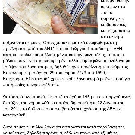
καταργηθεί την
ώρα μάλιστα
που οι
φορολογικές
επιβαρύνσεις
και τα χαράτσια
στα ακίνητα
αυξάνονται διαρκώς. Όπως χαρακτηριστικά αναφέρθηκε στη
πρωϊνή εκπομπή του ΑΝΤ1 και του Γιώργου Παπαδάκη, η ΔΕΗ
εισπράττει εδώ και πολλούς μήνες καταργημένο τέλος, το οποίο
μάλιστα δεν είναι προκαθορισμένο αλλά διαμορφώνεται ανάλογα με
το ύψος του λογαριασμού, δηλαδή την κατανάλωση του ρεύματος.
Επικαλούμενη το άρθρο 29 του νόμου 2773 του 1999, η
Επιχείρηση Ηλεκτρισμού χρεώνει κάθε λογαριασμό με ένα ποσό για
«υπηρεσίες κοινής ωφέλειας».
Ωστόσο, όπως προκύπτει, από το άρθρο 195 με τις καταργούμενες
διατάξεις του νόμου 4001 ο οποίος δημοσιεύτηκε 22 Αυγούστου
του 2011, το άρθρο στο οποίο βασίζεται η χρέωση της ΔΕΗ έχει
καταργηθεί!
Αυτό σημαίνει με λίγα λόγια ότι εισπράττεται κατά παράβαση της
νομοθεσίας, δηλαδή παράνομα, εδώ και πάνω από έξι μήνες!