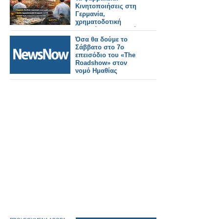
Κινητοποιήσεις στη
Γερμανία,
χρηματοδοτική
ασφυξία στην Αγγλία,
«σαφάρι» της Europol
Όσα θα δούμε το
για παράνομα
Σάββατο στο 7ο
φάρμακα
επεισόδιο του «The
Roadshow» στον
νομό Ημαθίας