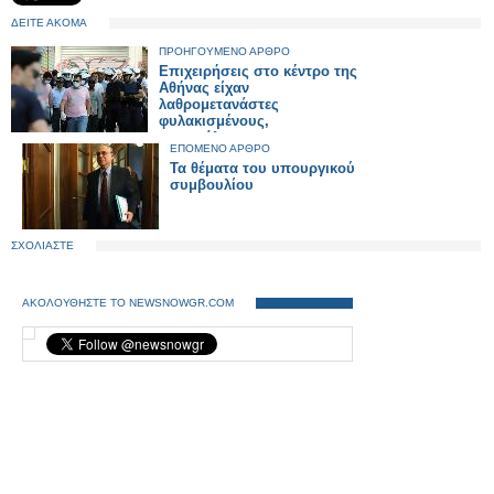
ΔΕΙΤΕ ΑΚΟΜΑ
ΠΡΟΗΓΟΥΜΕΝΟ ΑΡΘΡΟ
Επιχειρήσεις στο κέντρο της
Αθήνας είχαν
λαθρομετανάστες
φυλακισμένους,
ανασφάλιστους και με
ΕΠΟΜΕΝΟ ΑΡΘΡΟ
κάμερες ασφαλείας!
Τα θέματα του υπουργικού
συμβουλίου
ΣΧΟΛΙΑΣΤΕ
ΑΚΟΛΟΥΘΗΣΤΕ ΤΟ NEWSNOWGR.COM