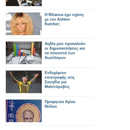
H Rihanna έχει σχέση
με τον Ashton
Kutcher;
Αηδία μου προκαλούν
οι δημοσκοπήσεις και
τα ποσοστά των
δωσίλογων
Ενδεχόμενο
επιστροφής στη
Σουηδία για
Μαϊστόροβιτς
Προφητεία Αγίου
Νείλου