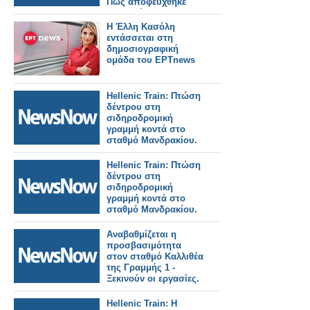
Πως αποφεύχθηκε
τραγωδία.
Η Έλλη Κασόλη
εντάσσεται στη
δημοσιογραφική
ομάδα του ΕΡΤnews
Hellenic Train: Πτώση
δέντρου στη
σιδηροδρομική
γραμμή κοντά στο
σταθμό Μανδρακίου.
Hellenic Train: Πτώση
δέντρου στη
σιδηροδρομική
γραμμή κοντά στο
σταθμό Μανδρακίου.
Αναβαθμίζεται η
προσβασιμότητα
στον σταθμό Καλλιθέα
της Γραμμής 1 -
Ξεκινούν οι εργασίες.
Hellenic Train: Η