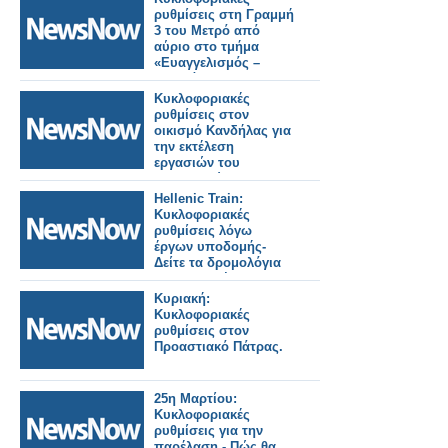
ρυθμίσεις στη Γραμμή
3 του Μετρό από
αύριο στο τμήμα
«Ευαγγελισμός –
Κατεχάκη» – Ποιοι
σταθμοί θα κλείνουν
Κυκλοφοριακές
στις 21:40.
ρυθμίσεις στον
οικισμό Κανδήλας για
την εκτέλεση
εργασιών του
βιολογικού
καθαρισμού της
Hellenic Train:
Αλυζίας.
Κυκλοφοριακές
ρυθμίσεις λόγω
έργων υποδομής-
Δείτε τα δρομολόγια
που αναστέλλονται.
Κυριακή:
Κυκλοφοριακές
ρυθμίσεις στον
Προαστιακό Πάτρας.
25η Μαρτίου:
Κυκλοφοριακές
ρυθμίσεις για την
παρέλαση - Πώς θα