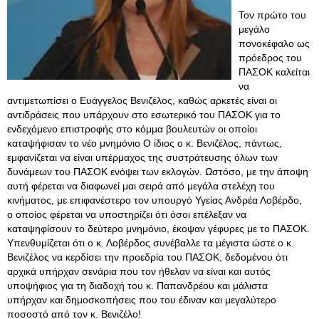
Τον πρώτο του
μεγάλο
πονοκέφαλο ως
πρόεδρος του
ΠΑΣΟΚ καλείται
να
αντιμετωπίσει ο Ευάγγελος Βενιζέλος, καθώς αρκετές είναι οι
αντιδράσεις που υπάρχουν στο εσωτερικό του ΠΑΣΟΚ για το
ενδεχόμενο επιστροφής στο κόμμα βουλευτών οι οποίοι
καταψήφισαν το νέο μνημόνιο Ο ίδιος ο κ. Βενιζέλος, πάντως,
εμφανίζεται να είναι υπέρμαχος της συστράτευσης όλων των
δυνάμεων του ΠΑΣΟΚ ενόψει των εκλογών. Ωστόσο, με την άποψη
αυτή φέρεται να διαφωνεί μαι σειρά από μεγάλα στελέχη του
κινήματος, με επιφανέστερο τον υπουργό Υγείας Ανδρέα Λοβέρδο,
ο οποίος φέρεται να υποστηρίζει ότι όσοι επέλεξαν να
καταψηφίσουν το δεύτερο μνημόνιο, έκοψαν γέφυρες με το ΠΑΣΟΚ.
Υπενθυμίζεται ότι ο κ. Λοβέρδος συνέβαλλε τα μέγιστα ώστε ο κ.
Βενιζέλος να κερδίσει την προεδρία του ΠΑΣΟΚ, δεδομένου ότι
αρχικά υπήρχαν σενάρια που τον ήθελαν να είναι και αυτός
υποψήφιος για τη διαδοχή του κ. Παπανδρέου και μάλιστα
υπήρχαν και δημοσκοπήσεις που του έδιναν και μεγαλύτερο
ποσοστό από τον κ. Βενιζέλο!