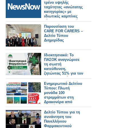
τρένο υψηλής
ταχύτητας «ανώτατης
κατηγορίας» με
ιδιωτικές καμπίνες
τύπου αεροπορικής
εταιρείας.
Παρουσίαση του
CARE FOR CARERS –
Δελτίο Τύπου
Διημερίδας
Ιδιοκτησιακό: Το
ΠΑΣΟΚ αναγνώρισε
τη σωστή
κατεύθυνση,
ζητώντας 51% για τον
φαρμακοποιό
Ενημερωτικό Δελτίου
Τύπου: Πλωτή
μονάδα 100
στρεμμάτων στη
Δρακονέρα από
μετακίνηση -
μετεγκατάσταση
Δελτίο Τύπου για τη
παλαιών.
συνάντηση του
Πανελλήνιου
Φαρμακευτικού