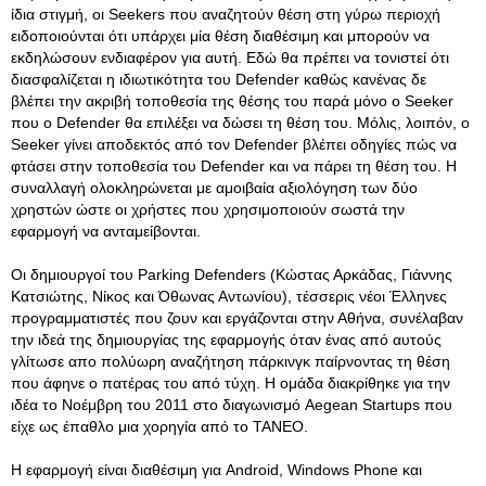
ίδια στιγμή, οι Seekers που αναζητούν θέση στη γύρω περιοχή
ειδοποιούνται ότι υπάρχει μία θέση διαθέσιμη και μπορούν να
εκδηλώσουν ενδιαφέρον για αυτή. Εδώ θα πρέπει να τονιστεί ότι
διασφαλίζεται η ιδιωτικότητα του Defender καθώς κανένας δε
βλέπει την ακριβή τοποθεσία της θέσης του παρά μόνο ο Seeker
που ο Defender θα επιλέξει να δώσει τη θέση του. Μόλις, λοιπόν, ο
Seeker γίνει αποδεκτός από τον Defender βλέπει οδηγίες πώς να
φτάσει στην τοποθεσία του Defender και να πάρει τη θέση του. Η
συναλλαγή ολοκληρώνεται με αμοιβαία αξιολόγηση των δύο
χρηστών ώστε οι χρήστες που χρησιμοποιούν σωστά την
εφαρμογή να ανταμείβονται.
Οι δημιουργοί του Parking Defenders (Κώστας Αρκάδας, Γιάννης
Κατσιώτης, Νίκος και Όθωνας Αντωνίου), τέσσερις νέοι Έλληνες
προγραμματιστές που ζουν και εργάζονται στην Αθήνα, συνέλαβαν
την ιδεά της δημιουργίας της εφαρμογής όταν ένας από αυτούς
γλίτωσε απο πολύωρη αναζήτηση πάρκινγκ παίρνοντας τη θέση
που άφηνε ο πατέρας του από τύχη. Η ομάδα διακρίθηκε για την
ιδέα το Νοέμβρη του 2011 στο διαγωνισμό Aegean Startups που
είχε ως έπαθλο μια χορηγία από το ΤΑΝΕΟ.
Η εφαρμογή είναι διαθέσιμη για Android, Windows Phone και