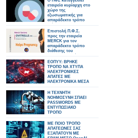
Ο ΠΦΣ καταγγέλλει
διάθεσης
εταιρεία κυρίαρχη στο
σκευάσματός της
χώρο της
εξωσωματικής για
απαράδεκτο τρόπο
διάθεσης
σκευάσματός της
Επιστολή Π.Φ.Σ.
προς την εταιρεία
MERCK για τον
απαράδεκτο τρόπο
διάθεσης του
φαρμακευτικού
σκευάσματος Ovitrelle
ΕΟΠΥΥ: ΒΡΗΚΕ
στα ιδιωτικά
ΤΡΟΠΟ ΝΑ ΧΤΥΠΑ
φαρμακεία
ΗΛΕΚΤΡΟΝΙΚΕΣ
ΑΠΑΤΕΣ ΜΕ
ΗΛΕΚΤΡΟΝΙΚΑ ΜΕΣΑ
ΚΑΙ ΜΕ ΧΡΗΣΗ ΑΙ
Η ΤΕΧΝΗΤΗ
ΝΟΗΜΟΣΥΝΗ ΣΠΑΕΙ
PASSWORDS ΜΕ
ΕΝΤΥΠΩΣΙΑΚΟ
ΤΡΟΠΟ
ΜΕ ΠΟΙΟ ΤΡΟΠΟ
ΑΠΑΤΕΩΝΕΣ ΣΑΣ
ΕΞΑΠΑΤΟΥΝ ΜΕ