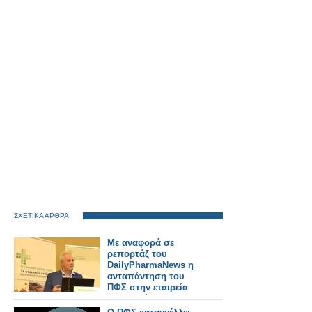
ΣΧΕΤΙΚΑ ΑΡΘΡΑ
Με αναφορά σε
ρεπορτάζ του
DailyPharmaNews η
ανταπάντηση του
ΠΦΣ στην εταιρεία
που κατήγγειλε για
απαράδεκτο τρόπο