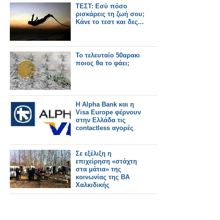
ΤΕΣΤ: Εσύ πόσο
ρισκάρεις τη ζωή σου;
Κάνε το τεστ και δες...
Το τελευταίο 50αρακι
ποιος θα το φάει;
H Alpha Bank και η
Visa Europe φέρνουν
στην Ελλάδα τις
contactless αγορές
Σε εξέλιξη η
επιχείρηση «στάχτη
στα μάτια» της
κοινωνίας της ΒΑ
Χαλκιδικής