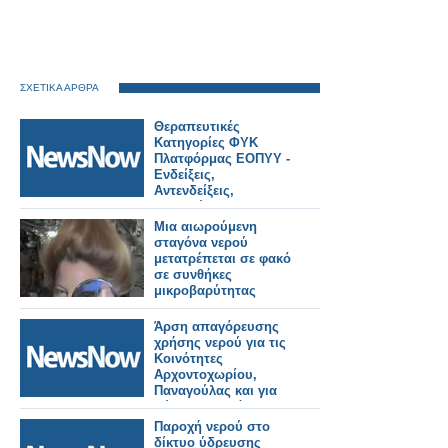
ΣΧΕΤΙΚΑ ΑΡΘΡΑ
Θεραπευτικές
Κατηγορίες ΦΥΚ
Πλατφόρμας ΕΟΠΥΥ -
Ενδείξεις,
Αντενδείξεις,
Ανεπιθύμητες
ενέργειες,
Μια αιωρούμενη
Αλληλεπιδράσεις
σταγόνα νερού
μετατρέπεται σε φακό
σε συνθήκες
μικροβαρύτητας
Άρση απαγόρευσης
χρήσης νερού για τις
Κοινότητες
Αρχοντοχωρίου,
Παναγούλας και για
Λύσιμο, Παλιόβαρκα.
Παροχή νερού στο
δίκτυο ύδρευσης