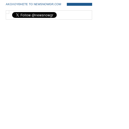
ΑΚΟΛΟΥΘΗΣΤΕ ΤΟ NEWSNOWGR.COM