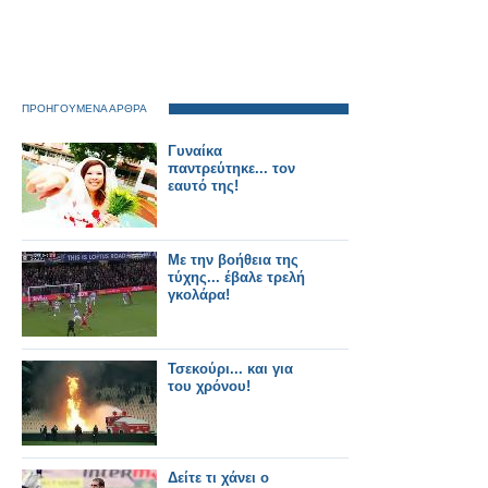
ΠΡΟΗΓΟΥΜΕΝΑ ΑΡΘΡΑ
Γυναίκα
παντρεύτηκε... τον
εαυτό της!
Με την βοήθεια της
τύχης... έβαλε τρελή
γκολάρα!
Τσεκούρι... και για
του χρόνου!
Δείτε τι χάνει ο