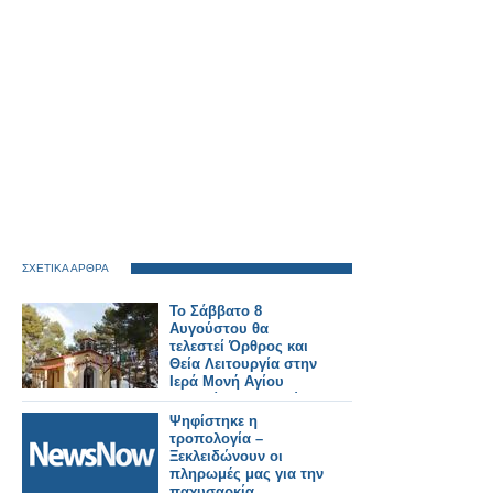
ΣΧΕΤΙΚΑ ΑΡΘΡΑ
Το Σάββατο 8
Αυγούστου θα
τελεστεί Όρθρος και
Θεία Λειτουργία στην
Ιερά Μονή Αγίου
Γεωργίου Αστακού
στις 07:00 το πρωί.
Ψηφίστηκε η
τροπολογία –
Ξεκλειδώνουν οι
πληρωμές μας για την
παχυσαρκία