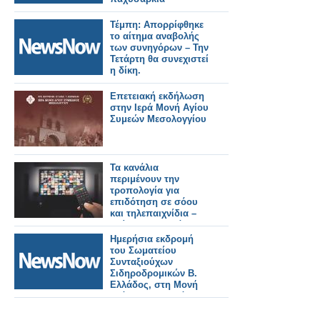
Τέμπη: Απορρίφθηκε
το αίτημα αναβολής
των συνηγόρων – Την
Τετάρτη θα συνεχιστεί
η δίκη.
Επετειακή εκδήλωση
στην Ιερά Μονή Αγίου
Συμεών Μεσολογγίου
Τα κανάλια
περιμένουν την
τροπολογία για
επιδότηση σε σόου
και τηλεπαιχνίδια –
Κρίσιμες αποφάσεις
για τη νέα σεζόν
Ημερήσια εκδρομή
του Σωματείου
Συνταξιούχων
Σιδηροδρομικών Β.
Ελλάδος, στη Μονή
Ιωάννου Προδρόμου
και στα Οχυρά
Ρούπελ.