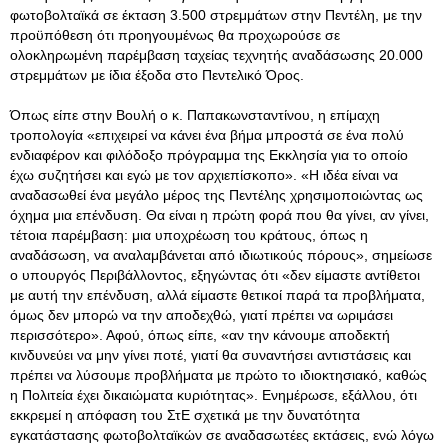
φωτοβολταϊκά σε έκταση 3.500 στρεμμάτων στην Πεντέλη, με την
προϋπόθεση ότι προηγουμένως θα προχωρούσε σε
ολοκληρωμένη παρέμβαση ταχείας τεχνητής αναδάσωσης 20.000
στρεμμάτων με ίδια έξοδα στο Πεντελικό Όρος.
Όπως είπε στην Βουλή ο κ. Παπακωνσταντίνου, η επίμαχη
τροπολογία «επιχειρεί να κάνει ένα βήμα μπροστά σε ένα πολύ
ενδιαφέρον και φιλόδοξο πρόγραμμα της Εκκλησία για το οποίο
έχω συζητήσει και εγώ με τον αρχιεπίσκοπο». «Η ιδέα είναι να
αναδασωθεί ένα μεγάλο μέρος της Πεντέλης χρησιμοποιώντας ως
όχημα μια επένδυση. Θα είναι η πρώτη φορά που θα γίνει, αν γίνει,
τέτοια παρέμβαση: μια υποχρέωση του κράτους, όπως η
αναδάσωση, να αναλαμβάνεται από ιδιωτικούς πόρους», σημείωσε
ο υπουργός Περιβάλλοντος, εξηγώντας ότι «δεν είμαστε αντίθετοι
με αυτή την επένδυση, αλλά είμαστε θετικοί παρά τα προβλήματα,
όμως δεν μπορώ να την αποδεχθώ, γιατί πρέπει να ωριμάσει
περισσότερο». Αφού, όπως είπε, «αν την κάνουμε αποδεκτή
κινδυνεύει να μην γίνει ποτέ, γιατί θα συναντήσει αντιστάσεις και
πρέπει να λύσουμε προβλήματα με πρώτο το ιδιοκτησιακό, καθώς
η Πολιτεία έχει δικαιώματα κυριότητας». Ενημέρωσε, εξάλλου, ότι
εκκρεμεί η απόφαση του ΣτΕ σχετικά με την δυνατότητα
εγκατάστασης φωτοβολταϊκών σε αναδασωτέες εκτάσεις, ενώ λόγω