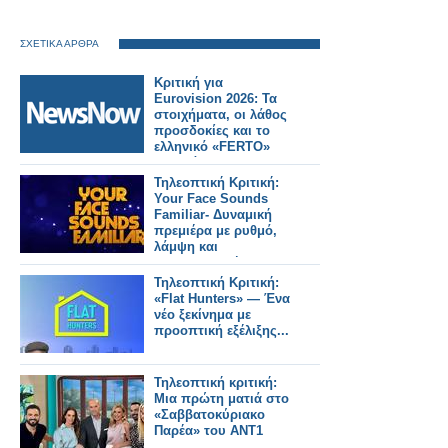
ΣΧΕΤΙΚΑ ΑΡΘΡΑ
Κριτική για
Eurovision 2026: Τα
στοιχήματα, οι λάθος
προσδοκίες και το
ελληνικό «FERTO»
που χάθηκε στη
σκηνή
Τηλεοπτική Κριτική:
Your Face Sounds
Familiar- Δυναμική
πρεμιέρα με ρυθμό,
λάμψη και
παρουσιαστή-
έκπληξη
Τηλεοπτική Κριτική:
«Flat Hunters» — Ένα
νέο ξεκίνημα με
προοπτική εξέλιξης...
Τηλεοπτική κριτική:
Μια πρώτη ματιά στο
«Σαββατοκύριακο
Παρέα» του ΑΝΤ1