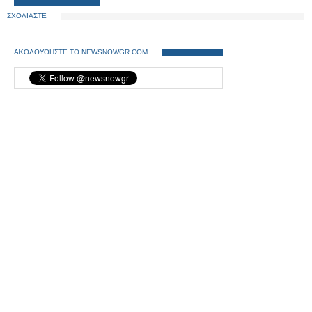
ΣΧΟΛΙΑΣΤΕ
ΑΚΟΛΟΥΘΗΣΤΕ ΤΟ NEWSNOWGR.COM