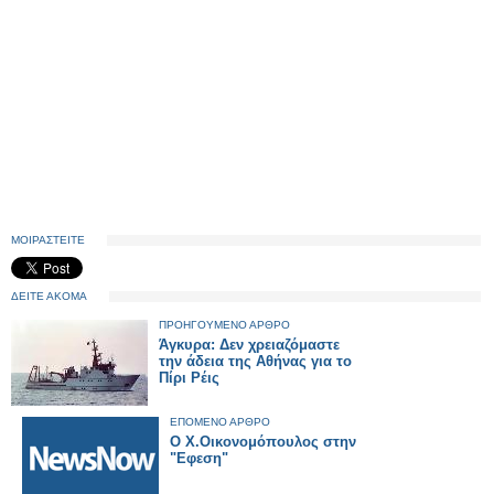
ΜΟΙΡΑΣΤΕΙΤΕ
ΔΕΙΤΕ ΑΚΟΜΑ
ΠΡΟΗΓΟΥΜΕΝΟ ΑΡΘΡΟ
Άγκυρα: Δεν χρειαζόμαστε
την άδεια της Αθήνας για το
Πίρι Ρέις
ΕΠΟΜΕΝΟ ΑΡΘΡΟ
O Χ.Οικονομόπουλος στην
"Εφεση"