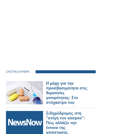
ΣΧΕΤΙΚΑ ΑΡΘΡΑ
Η μάχη για την
προσβασιμότητα στις
θεραπείες
γονιμότητας: Στο
στόχαστρο του
φαρμακευτικού
κόσμου οι πρακτικές
Σιδηρόδρομος στη
της εταιρείας Merck
"στέγη του κόσμου":
Πώς αλλάζει την
έννοια της
απόστασης.