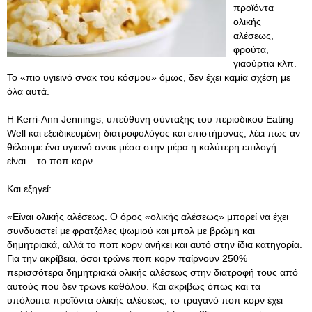
προϊόντα
ολικής
αλέσεως,
φρούτα,
γιαούρτια κλπ.
Το «πιο υγιεινό σνακ του κόσμου» όμως, δεν έχει καμία σχέση με
όλα αυτά.
Η Kerri-Ann Jennings, υπεύθυνη σύνταξης του περιοδικού Eating
Well και εξειδικευμένη διατροφολόγος και επιστήμονας, λέει πως αν
θέλουμε ένα υγιεινό σνακ μέσα στην μέρα η καλύτερη επιλογή
είναι... το ποπ κορν.
Και εξηγεί:
«Είναι ολικής αλέσεως. Ο όρος «ολικής αλέσεως» μπορεί να έχει
συνδυαστεί με φρατζόλες ψωμιού και μπολ με βρώμη και
δημητριακά, αλλά το ποπ κορν ανήκει και αυτό στην ίδια κατηγορία.
Για την ακρίβεια, όσοι τρώνε ποπ κορν παίρνουν 250%
περισσότερα δημητριακά ολικής αλέσεως στην διατροφή τους από
αυτούς που δεν τρώνε καθόλου
. Και ακριβώς όπως και τα
υπόλοιπα προϊόντα ολικής αλέσεως, το τραγανό ποπ κορν έχει