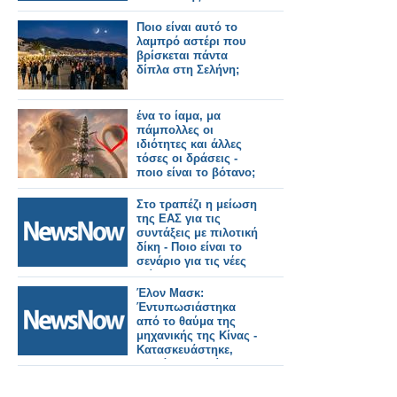
Ποιο είναι αυτό το
λαμπρό αστέρι που
βρίσκεται πάντα
δίπλα στη Σελήνη;
ένα το ίαμα, μα
πάμπολλες οι
ιδιότητες και άλλες
τόσες οι δράσεις -
ποιο είναι το βότανο;
Στο τραπέζι η μείωση
της ΕΑΣ για τις
συντάξεις με πιλοτική
δίκη - Ποιο είναι το
σενάριο για τις νέες
κλίμακες.
Έλον Μασκ:
Έντυπωσιάστηκα
από το θαύμα της
μηχανικής της Κίνας -
Κατασκευάστηκε,
κοντά στο Πεκίνο, σε
2 χρόνια ο
μεγαλύτερος