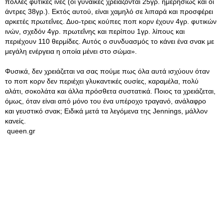
πολλές φυτικές ίνες (οι γυναίκες χρειάζονται 25γρ. ημερησίως και οι
άντρες 38γρ.). Εκτός αυτού, είναι χαμηλό σε λιπαρά και προσφέρει
αρκετές πρωτεΐνες. Δυο-τρεις κούπες ποπ κορν έχουν 4γρ. φυτικών
ινών, σχεδόν 4γρ. πρωτεΐνης και περίπου 1γρ. λίπους και
περιέχουν 110 θερμίδες. Αυτός ο συνδυασμός το κάνει ένα σνακ με
μεγάλη ενέργεια η οποία μένει στο σώμα».
Φυσικά, δεν χρειάζεται να σας πούμε πως όλα αυτά ισχύουν όταν
το ποπ κορν δεν περιέχει γλυκαντικές ουσίες, καραμέλα, πολύ
αλάτι, σοκολάτα και άλλα πρόσθετα συστατικά. Ποιος τα χρειάζεται,
όμως, όταν είναι από μόνο του ένα υπέροχο τραγανό, ανάλαφρο
και γευστικό σνακ; Ειδικά μετά τα λεγόμενα της Jennings, μάλλον
κανείς.
queen.gr